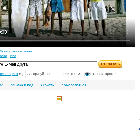
Музыка, выступления
azing
inna
мментариев
(0)
Авторизуйтесь
Рейтинг:
0
Просмотров: 4
ие
ссылка и код
скачать
пожаловаться