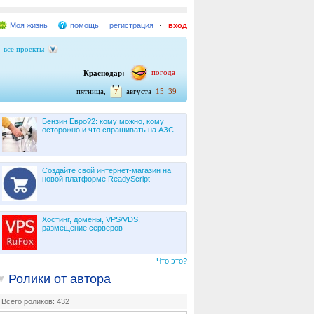
Моя жизнь
помощь
регистрация
вход
все проекты
погода
Краснодар:
:
пятница,
августа
15
39
7
Бензин Евро?2: кому можно, кому
осторожно и что спрашивать на АЗС
Создайте свой интернет-магазин на
новой платформе ReadyScript
Хостинг, домены, VPS/VDS,
размещение серверов
Что это?
Ролики от автора
Всего роликов: 432