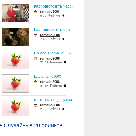
Как приготовить Фасо...
romario2008
Рейтинг:
0
6:52
Как приготовить карт...
romario2008
Рейтинг:
0
7:46
Соблазн. Изысканный ...
romario2008
Рейтинг:
0
76:03
Шалунья (1998).
romario2008
Рейтинг:
0
98:45
как красивые девушки...
romario2008
Рейтинг:
0
2:35
Леся Ярославская - С...
Случайные 20 роликов
romario2008
Рейтинг:
0
3:46