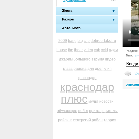
Жесть
Разное
Авто, мото
2009
bang
big
clip
dobroe-taksi.ru
house
the
theor
video
vob
xvid
адам
Раздел:
Теги:
am
джарим
большого
взрыва
видео
глава района
для
дрег
клип
Ко
краснодар
краснодар
описан
плюс
мульт
новости
обучающее
побег
прикол
приколы
рейсинг
северский район
теория