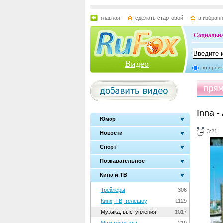
главная
сделать стартовой
в избран
Социальна
Видео
по проек
Inna -
Юмор
3:21
Новости
Спорт
Познавательное
Кино и ТВ
Трейлеры
306
Кино, ТВ, телешоу
1129
Музыка, выступления
1017
Мультфильмы
219