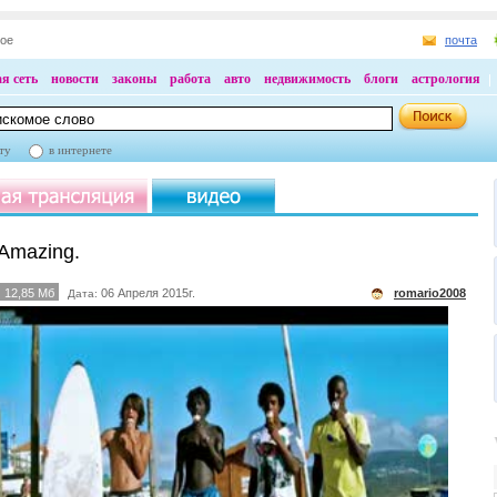
ное
почта
я сеть
новости
законы
работа
авто
недвижимость
блоги
астрология
ту
в интернете
 Amazing.
12,85 Мб
06 Апреля 2015г.
romario2008
Дата: