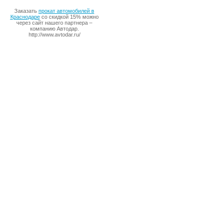
Заказать
прокат автомобилей в
Краснодаре
со скидкой 15% можно
через сайт нашего партнера –
компанию Автодар.
http://www.avtodar.ru/