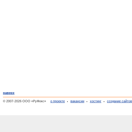
наверх
© 2007-2026 ООО «РуФокс»
о проекте
вакансии
хостинг
создание сайто