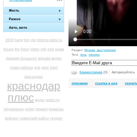
Жесть
Разное
Авто, мото
2009
bang
big
clip
dobroe-taksi.ru
house
the
theor
video
vob
xvid
адам
Раздел:
Музыка, выступления
Теги:
inna
minutes
джарим
большого
взрыва
видео
глава района
для
дрег
клип
Комментариев
(0)
Авторизуйтесь
краснодар
краснодар
описание
ссылка и код
скачат
плюс
мульт
новости
обучающее
побег
прикол
приколы
рейсинг
северский район
теория