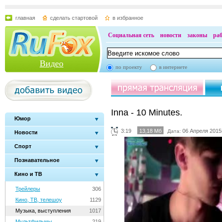
главная
сделать стартовой
в избранное
Социальная сеть
новости
законы
ра
Видео
по проекту
в интернете
Inna - 10 Minutes.
Юмор
3:19
13,18 Мб
06 Апреля 2015г
Дата:
Новости
Спорт
Познавательное
Кино и ТВ
Трейлеры
306
Кино, ТВ, телешоу
1129
Музыка, выступления
1017
Мультфильмы
219