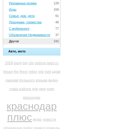
Рекламные ролики
128
Игры
159
Семья, дом, дети
91
Праздники, торжества
48
С мобильного
77
Объявления Недвижимости
37
Другое
340
Авто, мото
2009
bang
big
clip
dobroe-taksi.ru
house
the
theor
video
vob
xvid
адам
джарим
большого
взрыва
видео
глава района
для
дрег
клип
краснодар
краснодар
плюс
мульт
новости
обучающее
побег
прикол
приколы