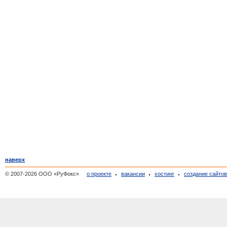
наверх
© 2007-2026 ООО «РуФокс»
о проекте
вакансии
хостинг
создание сайто