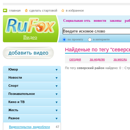
главная
сделать стартовой
в избранное
Социальная сеть
новости
законы
ра
Видео
по проекту
в интернете
Найденые по тегу "северс
сегодня
за неделю
за месяц
По тегу
северский район
найдено: 0 :: Стр
Юмор
Новости
Спорт
Познавательное
Кино и ТВ
Жесть
Разное
Видеооткрытки, видеоблоги
47