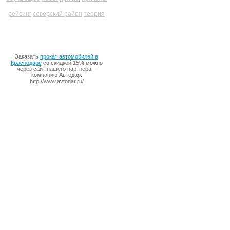
рейсинг
северский район
теория
Заказать
прокат автомобилей в
Краснодаре
со скидкой 15% можно
через сайт нашего партнера –
компанию Автодар.
http://www.avtodar.ru/