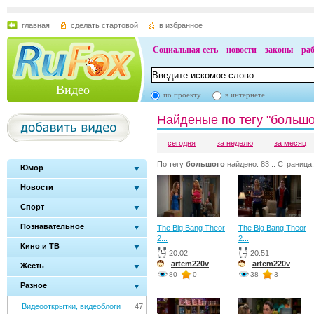
главная
сделать стартовой
в избранное
Социальная сеть
новости
законы
ра
Видео
по проекту
в интернете
Найденые по тегу "большо
сегодня
за неделю
за месяц
По тегу
большого
найдено: 83 :: Страница:
Юмор
Новости
Спорт
Познавательное
The Big Bang Theor
The Big Bang Theor
2...
2...
Кино и ТВ
20:02
20:51
artem220v
artem220v
Жесть
80
0
38
3
Разное
Видеооткрытки, видеоблоги
47