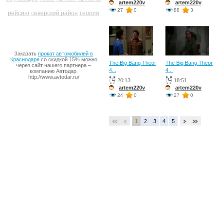
artem220v
artem220v
27
0
88
3
рейсинг
северский район
теория
Заказать
прокат автомобилей в
Краснодаре
со скидкой 15% можно
The Big Bang Theor
The Big Bang Theor
через сайт нашего партнера –
4...
4...
компанию Автодар.
http://www.avtodar.ru/
20:13
18:51
artem220v
artem220v
24
0
27
0
1
2
3
4
5