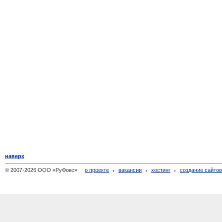
наверх
© 2007-2026 ООО «РуФокс»
о проекте
вакансии
хостинг
создание сайто