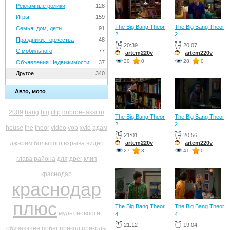
Рекламные ролики
128
Игры
159
The Big Bang Theor
The Big Bang Theor
Семья, дом, дети
91
2...
2...
Праздники, торжества
48
20:39
20:07
С мобильного
77
artem220v
artem220v
30
0
28
0
Объявления Недвижимости
37
Другое
340
Авто, мото
2009
bang
big
clip
dobroe-taksi.ru
The Big Bang Theor
The Big Bang Theor
2...
2...
house
the
theor
video
vob
xvid
адам
21:01
20:56
джарим
большого
взрыва
видео
artem220v
artem220v
27
3
41
0
глава района
для
дрег
клип
краснодар
краснодар
плюс
The Big Bang Theor
The Big Bang Theor
мульт
новости
4...
4...
21:12
19:04
обучающее
побег
прикол
приколы