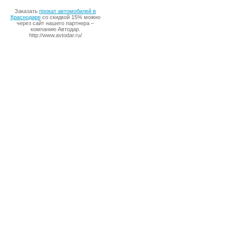
Заказать
прокат автомобилей в
Краснодаре
со скидкой 15% можно
через сайт нашего партнера –
компанию Автодар.
http://www.avtodar.ru/