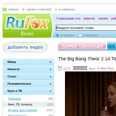
главная
сделать стартовой
в избранное
Социальная сеть
новости
законы
ра
Видео
по проекту
в интернете
The Big Bang Theor 2 14 
Юмор
21:12
76,25 Мб
15 Мая 2011г.
Дата:
Новости
Спорт
Познавательное
Кино и ТВ
Трейлеры
306
Кино, ТВ, телешоу
1129
Музыка, выступления
1017
Мультфильмы
219