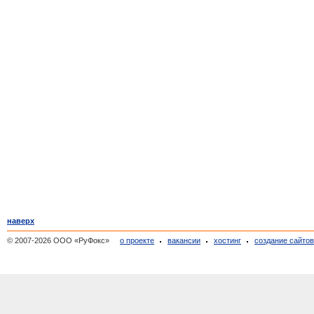
наверх
© 2007-2026 ООО «РуФокс»
о проекте
вакансии
хостинг
создание сайто