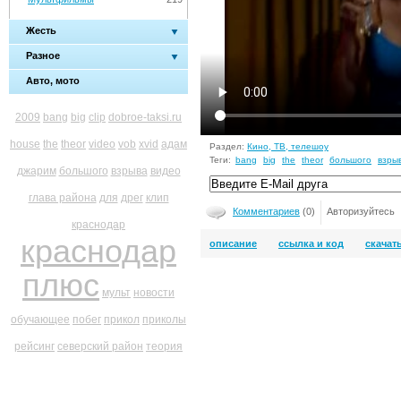
Жесть
Разное
Авто, мото
2009
bang
big
clip
dobroe-taksi.ru
house
the
theor
video
vob
xvid
адам
Раздел:
Кино, ТВ, телешоу
Теги:
bang
big
the
theor
большого
взры
джарим
большого
взрыва
видео
глава района
для
дрег
клип
Комментариев
(0)
Авторизуйтесь
краснодар
краснодар
описание
ссылка и код
скачат
плюс
мульт
новости
обучающее
побег
прикол
приколы
рейсинг
северский район
теория