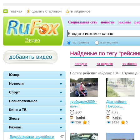
главная
сделать стартовой
в избранное
Социальная сеть
новости
законы
ра
Видео
по проекту
в интернете
Найденые по тегу "рейсин
сегодня
за неделю
за месяц
По тегу
рейсинг
найдено: 104 :: Страница: 
Юмор
Новости
Спорт
Познавательное
турбодром2009 -
Драг рейсинг
поли...
Новорос...
Кино и ТВ
4:27
5:31
kadet
kadet
Жесть
556
0
1434
5
Разное
Видеооткрытки, видеоблоги
47