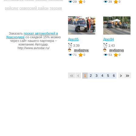
29
0
39
0
рейсинг
северский район
теория
Заказать
прокат автомобилей в
Краснодаре
со скидкой 15% можно
Дрег85
Дрег84
через сайт нашего партнера –
компанию Автодар.
3:39
1:43
http://www.avtodar.ru/
mylistryx
mylistryx
71
0
53
0
1
2
3
4
5
6