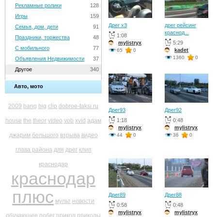
Рекламные ролики
128
Игры
159
Дрег х3
дрег рейсинг
Семья, дом, дети
91
краснод...
1:08
Праздники, торжества
48
mylistryx
5:29
С мобильного
77
kadet
65
0
1360
0
Объявления Недвижимости
37
Другое
340
Авто, мото
2009
bang
big
clip
dobroe-taksi.ru
Дрег93
Дрег92
house
the
theor
video
vob
xvid
адам
1:18
0:48
mylistryx
mylistryx
джарим
большого
взрыва
видео
44
0
36
0
глава района
для
дрег
клип
краснодар
краснодар
плюс
Дрег89
Дрег88
мульт
новости
0:58
0:48
mylistryx
mylistryx
обучающее
побег
прикол
приколы