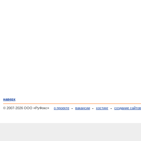
наверх
© 2007-2026 ООО «РуФокс»
о проекте
вакансии
хостинг
создание сайто