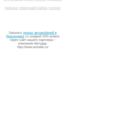
рейсинг
северский район
теория
Заказать
прокат автомобилей в
Краснодаре
со скидкой 15% можно
через сайт нашего партнера –
компанию Автодар.
http://www.avtodar.ru/