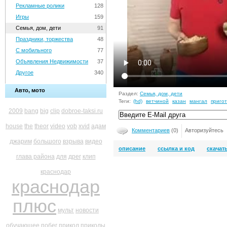
Рекламные ролики
128
Игры
159
Семья, дом, дети
91
Праздники, торжества
48
С мобильного
77
Объявления Недвижимости
37
Другое
340
Авто, мото
Раздел:
Семья, дом, дети
Теги:
(hd)
ветчиной
казан
мангал
приго
2009
bang
big
clip
dobroe-taksi.ru
house
the
theor
video
vob
xvid
адам
Комментариев
(0)
Авторизуйтесь
джарим
большого
взрыва
видео
описание
ссылка и код
скачат
глава района
для
дрег
клип
краснодар
краснодар
плюс
мульт
новости
обучающее
побег
прикол
приколы