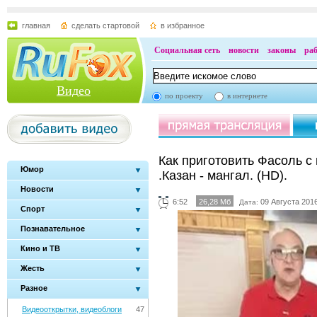
главная
сделать стартовой
в избранное
Социальная сеть
новости
законы
ра
Видео
по проекту
в интернете
Как приготовить Фасоль с
Юмор
.Казан - мангал. (HD).
Новости
6:52
26,28 Мб
09 Августа 2016
Дата:
Спорт
Познавательное
Кино и ТВ
Жесть
Разное
Видеооткрытки, видеоблоги
47