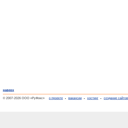
наверх
© 2007-2026 ООО «РуФокс»
о проекте
вакансии
хостинг
создание сайто