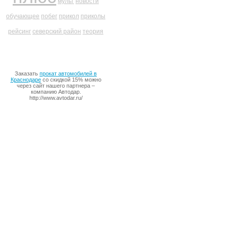
мульт
новости
обучающее
побег
прикол
приколы
рейсинг
северский район
теория
Заказать
прокат автомобилей в
Краснодаре
со скидкой 15% можно
через сайт нашего партнера –
компанию Автодар.
http://www.avtodar.ru/