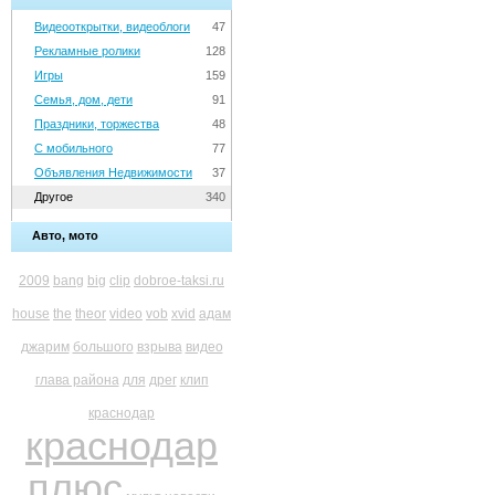
Видеооткрытки, видеоблоги
47
Рекламные ролики
128
Игры
159
Семья, дом, дети
91
Праздники, торжества
48
С мобильного
77
Объявления Недвижимости
37
Другое
340
Авто, мото
2009
bang
big
clip
dobroe-taksi.ru
house
the
theor
video
vob
xvid
адам
джарим
большого
взрыва
видео
глава района
для
дрег
клип
краснодар
краснодар
плюс