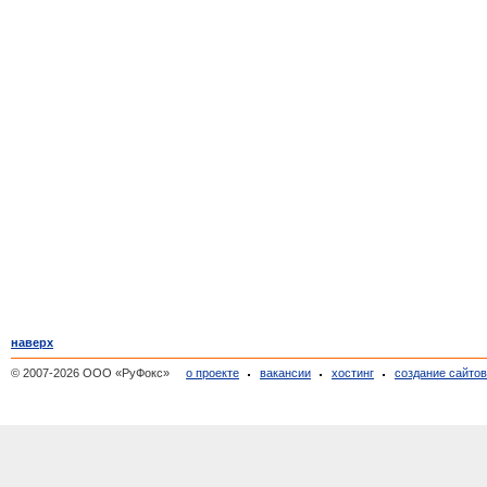
наверх
© 2007-2026 ООО «РуФокс»
о проекте
вакансии
хостинг
создание сайто