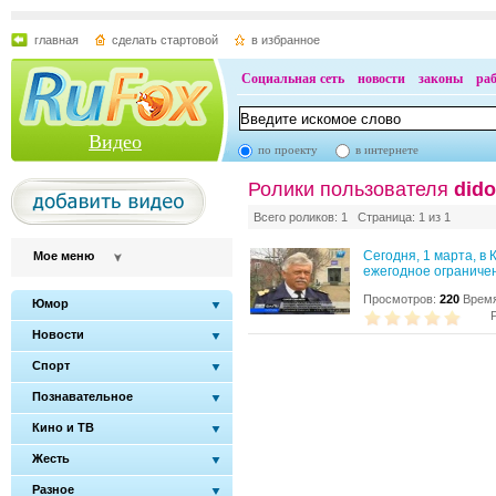
главная
сделать стартовой
в избранное
Социальная сеть
новости
законы
ра
Видео
по проекту
в интернете
Ролики пользователя
did
Всего роликов: 1 Страница: 1 из 1
Сегодня, 1 марта, в 
Мое меню
ежегодное ограничен
Просмотров:
220
Время
Юмор
Новости
Спорт
Познавательное
Кино и ТВ
Жесть
Разное