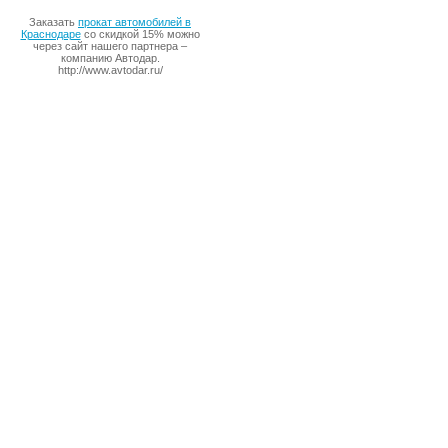
Заказать
прокат автомобилей в
Краснодаре
со скидкой 15% можно
через сайт нашего партнера –
компанию Автодар.
http://www.avtodar.ru/