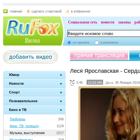
главная
сделать стартовой
в избранное
Социальная сеть
новости
законы
ра
Видео
по проекту
в интернете
Леся Ярославская - Сердц
Юмор
3:46
14,56 Мб
30 Января 2016
Дата:
Новости
Спорт
Познавательное
Кино и ТВ
Трейлеры
306
Кино, ТВ, телешоу
1129
Музыка, выступления
1017
Мультфильмы
219