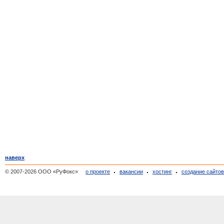
наверх
© 2007-2026 ООО «РуФокс»
о проекте
вакансии
хостинг
создание сайто