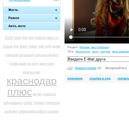
Жесть
Разное
Авто, мото
2009
bang
big
clip
dobroe-taksi.ru
house
the
theor
video
vob
xvid
адам
Раздел:
Музыка, выступления
Теги:
волнуется
леся
сердце
ярославска
джарим
большого
взрыва
видео
глава района
для
дрег
клип
Комментариев
(0)
Авторизуйтесь
краснодар
краснодар
описание
ссылка и код
скачат
плюс
мульт
новости
обучающее
побег
прикол
приколы
рейсинг
северский район
теория