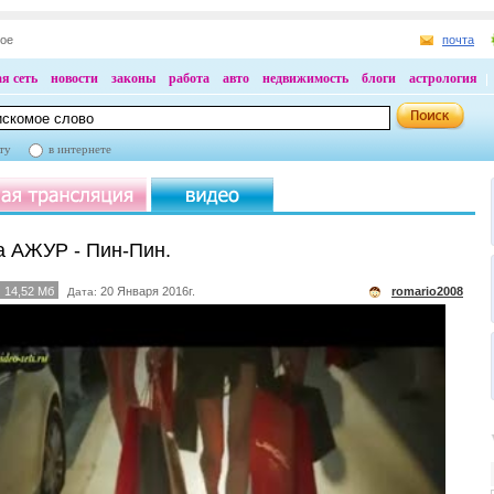
ное
почта
я сеть
новости
законы
работа
авто
недвижимость
блоги
астрология
ту
в интернете
а АЖУР - Пин-Пин.
14,52 Мб
20 Января 2016г.
romario2008
Дата: