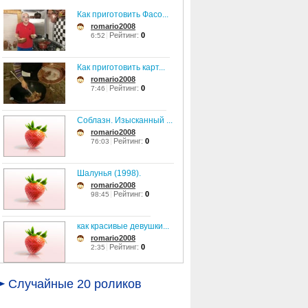
Как приготовить Фасо...
romario2008
Рейтинг:
0
6:52
Как приготовить карт...
romario2008
Рейтинг:
0
7:46
Соблазн. Изысканный ...
romario2008
Рейтинг:
0
76:03
Шалунья (1998).
romario2008
Рейтинг:
0
98:45
как красивые девушки...
romario2008
Рейтинг:
0
2:35
Леся Ярославская - С...
Случайные 20 роликов
romario2008
Рейтинг:
0
3:46