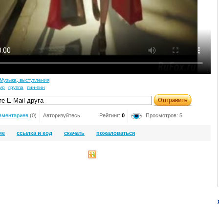
Музыка, выступления
ур
группа
пин-пин
мментариев
(0)
Авторизуйтесь
Рейтинг:
0
Просмотров: 5
ие
ссылка и код
скачать
пожаловаться