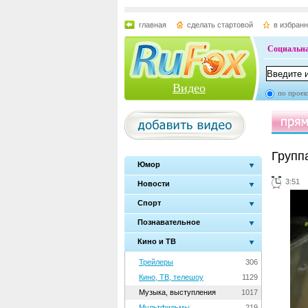
главная
сделать стартовой
в избран
Социальна
Видео
по проек
Групп
Юмор
3:51
Новости
Спорт
Познавательное
Кино и ТВ
Трейлеры
306
Кино, ТВ, телешоу
1129
Музыка, выступления
1017
Мультфильмы
219