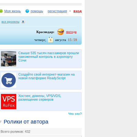
Моя жизнь
помощь
регистрация
вход
все проекты
погода
Краснодар:
:
четверг,
августа
15
59
6
Свыше 535 тысяч пассажиров прошли
таможенный контроль в аэропорту
Сочи
Создайте свой интернет-магазин на
новой платформе ReadyScript
Хостинг, домены, VPS/VDS,
размещение серверов
Что это?
Ролики от автора
Всего роликов: 432