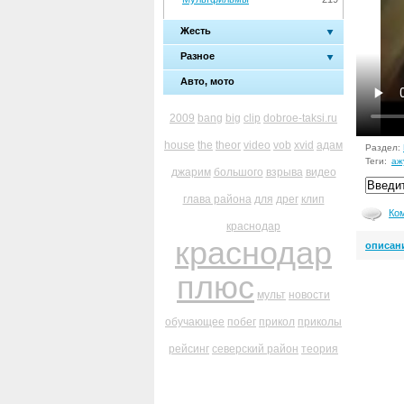
Жесть
Разное
Авто, мото
2009
bang
big
clip
dobroe-taksi.ru
house
the
theor
video
vob
xvid
адам
Раздел:
Теги:
аж
джарим
большого
взрыва
видео
глава района
для
дрег
клип
Ко
краснодар
краснодар
описан
плюс
мульт
новости
обучающее
побег
прикол
приколы
рейсинг
северский район
теория