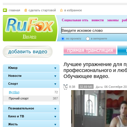
главная
сделать стартовой
в избранное
Социальная сеть
новости
законы
ра
Видео
по проекту
в интернете
Лучшее упражнение для п
Юмор
профессионального и люб
Обучающее видео.
Новости
Спорт
8:38
32,69 Мб
06 Сентября 20
Дата:
Футбол
72
Прочий спорт
387
Познавательное
Кино и ТВ
Жесть