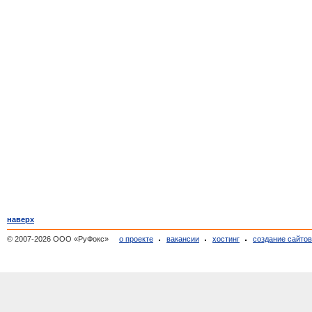
наверх
© 2007-2026 ООО «РуФокс»
о проекте
вакансии
хостинг
создание сайто