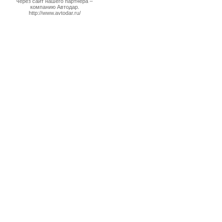
через сайт нашего партнера –
компанию Автодар.
http://www.avtodar.ru/