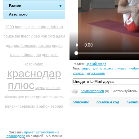
Разное
Авто, мото
2009
bang
big
clip
dobroe-taksi.ru
house
the
theor
video
vob
xvid
адам
джарим
большого
взрыва
видео
глава района
для
дрег
клип
краснодар
Раздел:
Прочий спорт
Теги:
видео
для
классика
лучшее
любит
краснодар
спорта!
упражнение
плюс
мульт
новости
Комментариев
(0)
Авторизуйтесь
обучающее
побег
прикол
приколы
описание
ссылка и код
скачат
рейсинг
северский район
теория
Заказать
прокат автомобилей в
Краснодаре
со скидкой 15% можно