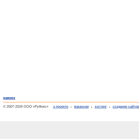
наверх
© 2007-2026 ООО «РуФокс»
о проекте
вакансии
хостинг
создание сайто