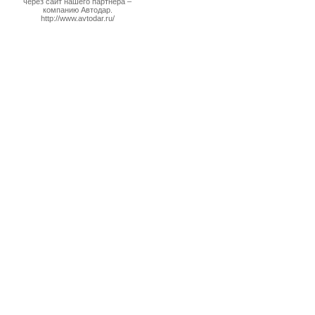
через сайт нашего партнера –
компанию Автодар.
http://www.avtodar.ru/