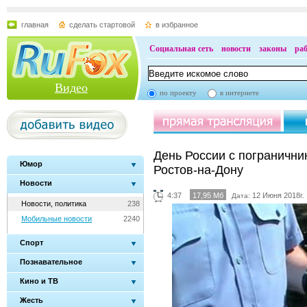
главная
сделать стартовой
в избранное
Социальная сеть
новости
законы
ра
Видео
по проекту
в интернете
День России с пограничник
Юмор
Ростов-на-Дону
Новости
4:37
17,95 Мб
12 Июня 2018г.
Дата:
Новости, политика
238
Мобильные новости
2240
Спорт
Познавательное
Кино и ТВ
Жесть