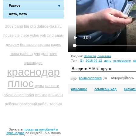
Разное
Авто, мото
2009
bang
big
clip
dobroe-taksi.ru
house
the
theor
video
vob
xvid
адам
джарим
большого
взрыва
видео
глава района
для
дрег
клип
Раздел:
Новости, политика
Теги:
(1)
2018-06-12
день
островского
п
краснодар
краснодар
Комментариев
(0)
Авторизуйтесь
плюс
мульт
новости
описание
ссылка и код
скачат
обучающее
побег
прикол
приколы
рейсинг
северский район
теория
Заказать
прокат автомобилей в
Краснодаре
со скидкой 15% можно