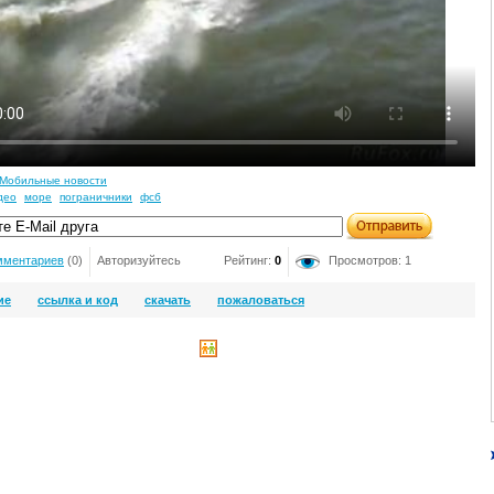
Мобильные новости
део
море
пограничники
фсб
мментариев
(0)
Авторизуйтесь
Рейтинг:
0
Просмотров: 1
ие
ссылка и код
скачать
пожаловаться