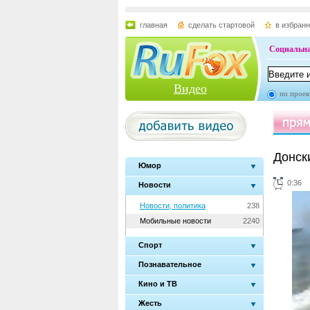
главная
сделать стартовой
в избран
Социальна
Видео
по проек
Донск
Юмор
0:36
Новости
Новости, политика
238
Мобильные новости
2240
Спорт
Познавательное
Кино и ТВ
Жесть