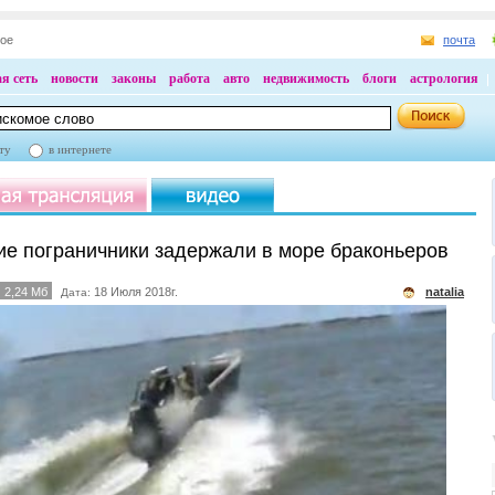
ное
почта
я сеть
новости
законы
работа
авто
недвижимость
блоги
астрология
ту
в интернете
ие пограничники задержали в море браконьеров
2,24 Мб
18 Июля 2018г.
natalia
Дата: