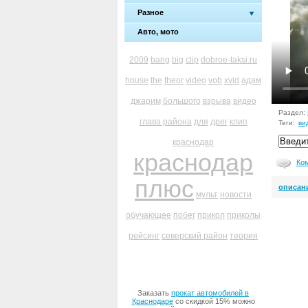
Разное
Авто, мото
2009
bang
big
clip
dobroe-taksi.ru
house
the
theor
video
vob
xvid
адам
джарим
большого
взрыва
видео
Раздел:
глава района
для
дрег
клип
Теги:
ви
краснодар
краснодар
Ко
плюс
описан
мульт
новости
обучающее
побег
прикол
приколы
рейсинг
северский район
теория
Заказать
прокат автомобилей в
Краснодаре
со скидкой 15% можно