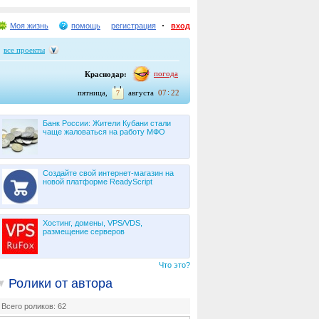
Моя жизнь
помощь
регистрация
вход
все проекты
погода
Краснодар:
:
пятница,
августа
07
22
7
Банк России: Жители Кубани стали
чаще жаловаться на работу МФО
Создайте свой интернет-магазин на
новой платформе ReadyScript
Хостинг, домены, VPS/VDS,
размещение серверов
Что это?
Ролики от автора
Всего роликов: 62