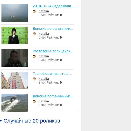
2018-10-24 Задержани...
natalia
Рейтинг:
0
0:50
Донские пограничники...
natalia
Рейтинг:
0
0:49
Ростовские полицейск...
natalia
Рейтинг:
0
0:46
Трансформ - изготовл...
natalia
Рейтинг:
0
3:40
Донские пограничники...
natalia
Рейтинг:
0
0:36
Полиция напоминает, ...
Случайные 20 роликов
natalia
Рейтинг:
0
0:57