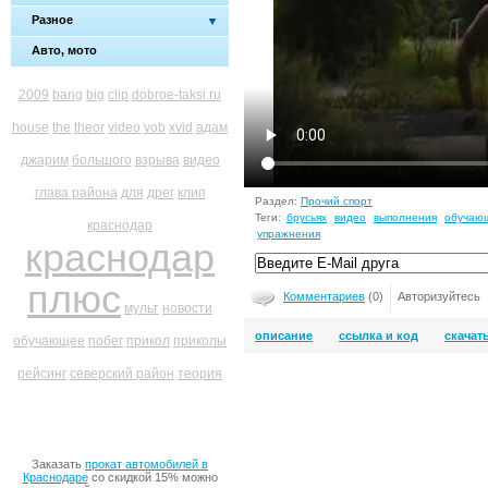
Разное
Авто, мото
2009
bang
big
clip
dobroe-taksi.ru
house
the
theor
video
vob
xvid
адам
джарим
большого
взрыва
видео
глава района
для
дрег
клип
Раздел:
Прочий спорт
Теги:
брусьях
видео
выполнения
обучаю
краснодар
упражнения
краснодар
плюс
Комментариев
(0)
Авторизуйтесь
мульт
новости
описание
ссылка и код
скачат
обучающее
побег
прикол
приколы
рейсинг
северский район
теория
Заказать
прокат автомобилей в
Краснодаре
со скидкой 15% можно