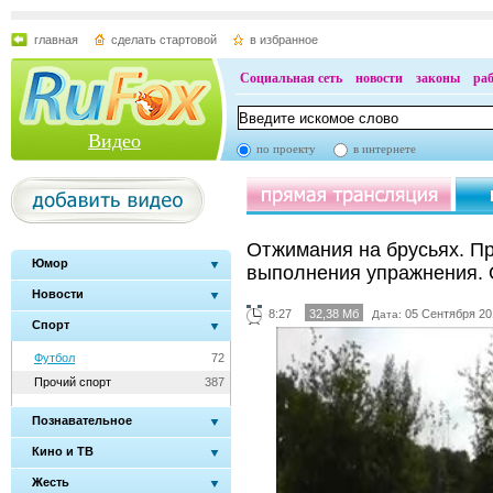
главная
сделать стартовой
в избранное
Социальная сеть
новости
законы
ра
Видео
по проекту
в интернете
Отжимания на брусьях. П
Юмор
выполнения упражнения.
Новости
8:27
32,38 Мб
05 Сентября 20
Дата:
Спорт
Футбол
72
Прочий спорт
387
Познавательное
Кино и ТВ
Жесть