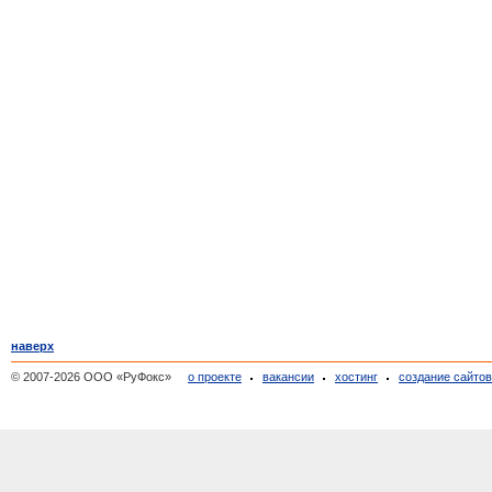
наверх
© 2007-2026 ООО «РуФокс»
о проекте
вакансии
хостинг
создание сайто