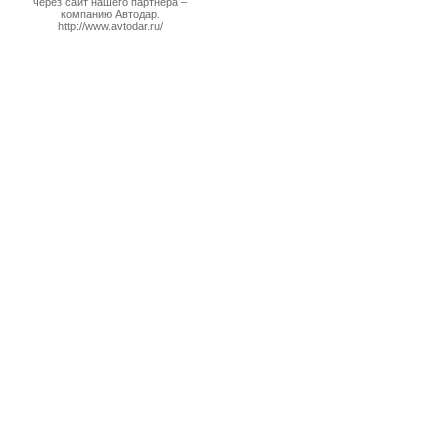
через сайт нашего партнера –
компанию Автодар.
http://www.avtodar.ru/