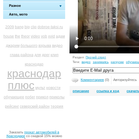
Разное
Авто, мото
2009
bang
big
clip
dobroe-taksi.ru
house
the
theor
video
vob
xvid
адам
джарим
большого
взрыва
видео
глава района
для
дрег
клип
Раздел:
Прочий спорт
Теги:
видео
занимаясь
нагрузки
обучаю
краснодар
краснодар
Комментариев
(0)
Авторизуйтесь
плюс
мульт
новости
описание
ссылка и код
скачат
обучающее
побег
прикол
приколы
рейсинг
северский район
теория
Заказать
прокат автомобилей в
Краснодаре
со скидкой 15% можно