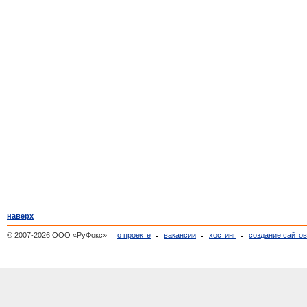
наверх
© 2007-2026 ООО «РуФокс»
о проекте
вакансии
хостинг
создание сайто