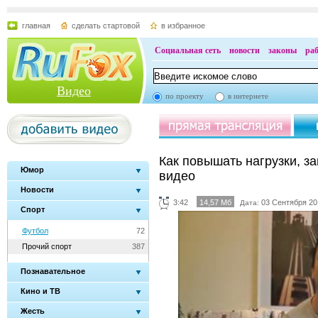
главная
сделать стартовой
в избранное
Социальная сеть
новости
законы
ра
Видео
по проекту
в интернете
Как повышать нагрузки, 
Юмор
видео
Новости
3:42
14,57 Мб
03 Сентября 20
Дата:
Спорт
Футбол
72
Прочий спорт
387
Познавательное
Кино и ТВ
Жесть