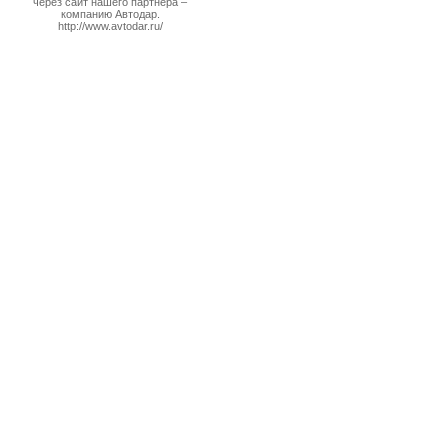
через сайт нашего партнера –
компанию Автодар.
http://www.avtodar.ru/