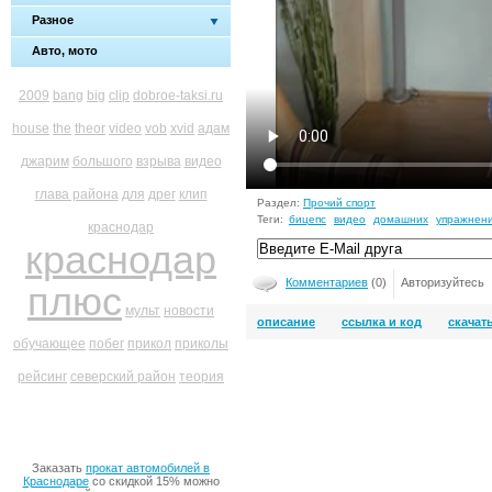
Разное
Авто, мото
2009
bang
big
clip
dobroe-taksi.ru
house
the
theor
video
vob
xvid
адам
джарим
большого
взрыва
видео
глава района
для
дрег
клип
Раздел:
Прочий спорт
Теги:
бицепс
видео
домашних
упражнен
краснодар
краснодар
Комментариев
(0)
Авторизуйтесь
плюс
мульт
новости
описание
ссылка и код
скачат
обучающее
побег
прикол
приколы
рейсинг
северский район
теория
Заказать
прокат автомобилей в
Краснодаре
со скидкой 15% можно