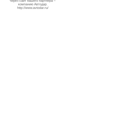
через сайт нашего партнера –
компанию Автодар.
http://www.avtodar.ru/