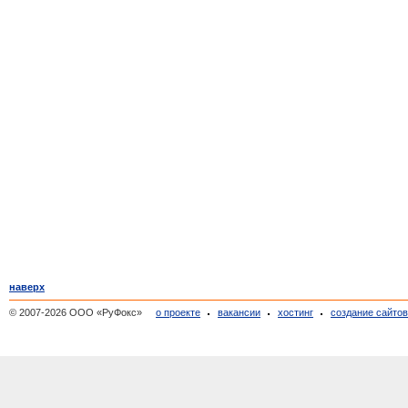
наверх
© 2007-2026 ООО «РуФокс»
о проекте
вакансии
хостинг
создание сайто