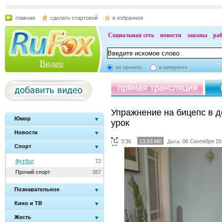
главная
сделать стартовой
в избранное
Социальная сеть
новости
законы
ра
Видео
по проекту
в интернете
Упражнение на бицепс в 
Юмор
урок
Новости
3:36
13,93 Мб
06 Сентября 20
Дата:
Спорт
Футбол
72
Прочий спорт
387
Познавательное
Кино и ТВ
Жесть