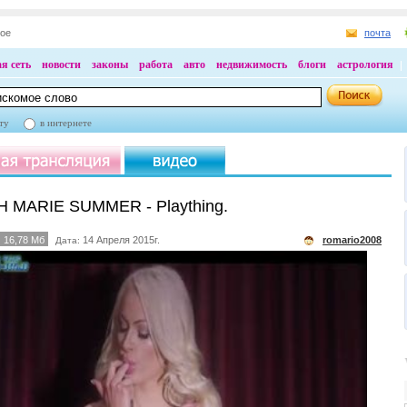
ное
почта
я сеть
новости
законы
работа
авто
недвижимость
блоги
астрология
ту
в интернете
 MARIE SUMMER - Plaything.
16,78 Мб
14 Апреля 2015г.
romario2008
Дата: