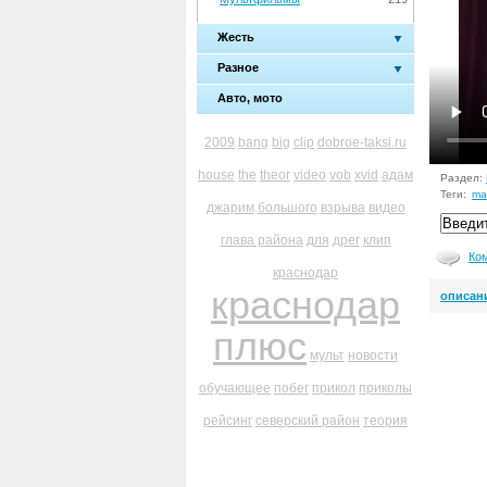
Жесть
Разное
Авто, мото
2009
bang
big
clip
dobroe-taksi.ru
house
the
theor
video
vob
xvid
адам
Раздел:
Теги:
ma
джарим
большого
взрыва
видео
глава района
для
дрег
клип
Ко
краснодар
краснодар
описан
плюс
мульт
новости
обучающее
побег
прикол
приколы
рейсинг
северский район
теория