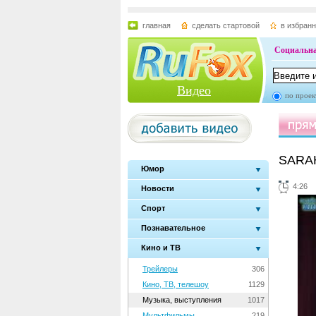
главная
сделать стартовой
в избран
Социальна
Видео
по проек
SARAH
Юмор
4:26
Новости
Спорт
Познавательное
Кино и ТВ
Трейлеры
306
Кино, ТВ, телешоу
1129
Музыка, выступления
1017
Мультфильмы
219