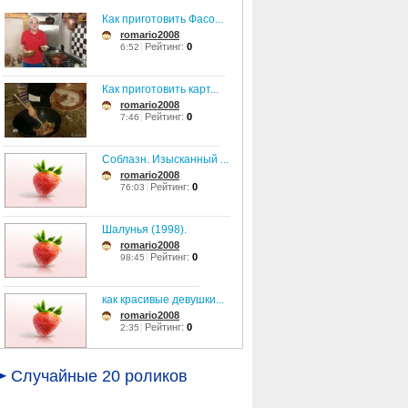
Как приготовить Фасо...
romario2008
Рейтинг:
0
6:52
Как приготовить карт...
romario2008
Рейтинг:
0
7:46
Соблазн. Изысканный ...
romario2008
Рейтинг:
0
76:03
Шалунья (1998).
romario2008
Рейтинг:
0
98:45
как красивые девушки...
romario2008
Рейтинг:
0
2:35
Леся Ярославская - С...
Случайные 20 роликов
romario2008
Рейтинг:
0
3:46