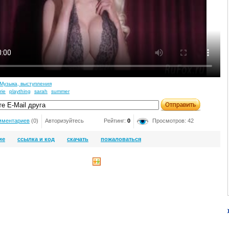
Музыка, выступления
rie
plaything
sarah
summer
мментариев
(0)
Авторизуйтесь
Рейтинг:
0
Просмотров: 42
ие
ссылка и код
скачать
пожаловаться