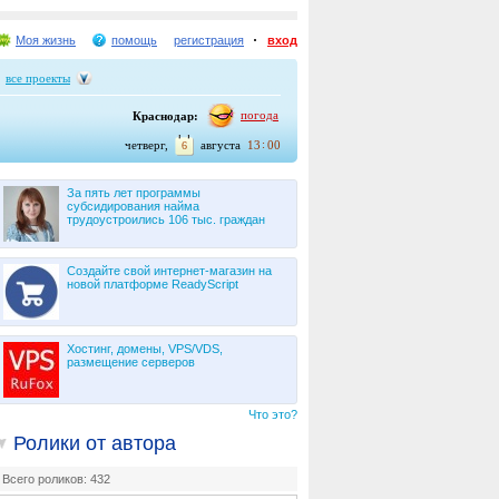
Моя жизнь
помощь
регистрация
вход
все проекты
погода
Краснодар:
:
четверг,
августа
13
00
6
За пять лет программы
субсидирования найма
трудоустроились 106 тыс. граждан
Создайте свой интернет-магазин на
новой платформе ReadyScript
Хостинг, домены, VPS/VDS,
размещение серверов
Что это?
Ролики от автора
Всего роликов: 432