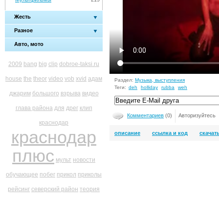
Жесть
Разное
Авто, мото
2009
bang
big
clip
dobroe-taksi.ru
house
the
theor
video
vob
xvid
адам
Раздел:
Музыка, выступления
Теги:
deh
holliday
rubba
weh
джарим
большого
взрыва
видео
глава района
для
дрег
клип
Комментариев
(0)
Авторизуйтесь
краснодар
краснодар
описание
ссылка и код
скачат
плюс
мульт
новости
обучающее
побег
прикол
приколы
рейсинг
северский район
теория