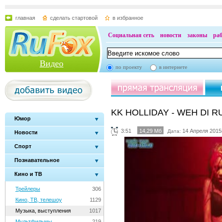
главная
сделать стартовой
в избранное
Социальная сеть
новости
законы
ра
Видео
по проекту
в интернете
KK HOLLIDAY - WEH DI R
Юмор
3:51
14,29 Мб
14 Апреля 2015г
Дата:
Новости
Спорт
Познавательное
Кино и ТВ
Трейлеры
306
Кино, ТВ, телешоу
1129
Музыка, выступления
1017
Мультфильмы
219