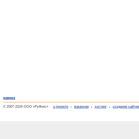
наверх
© 2007-2026 ООО «РуФокс»
о проекте
вакансии
хостинг
создание сайто