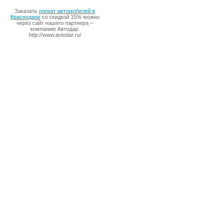
Заказать
прокат автомобилей в
Краснодаре
со скидкой 15% можно
через сайт нашего партнера –
компанию Автодар.
http://www.avtodar.ru/