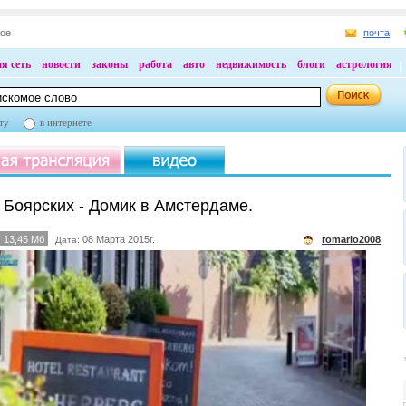
ное
почта
я сеть
новости
законы
работа
авто
недвижимость
блоги
астрология
ту
в интернете
 Боярских - Домик в Амстердаме.
13,45 Мб
08 Марта 2015г.
romario2008
Дата: