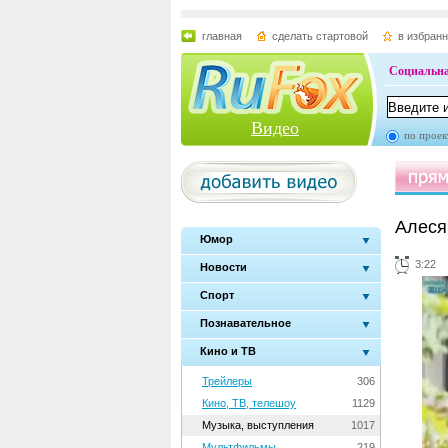
главная
сделать стартовой
в избран
Социальна
Видео
по проек
Алеся
Юмор
3:22
Новости
Спорт
Познавательное
Кино и ТВ
Трейлеры
306
Кино, ТВ, телешоу
1129
Музыка, выступления
1017
Мультфильмы
219