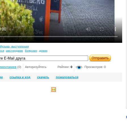
Музыка, выступления
еся
амстердаме
боярских
домик
мментариев
(0)
Авторизуйтесь
Рейтинг:
0
Просмотров: 0
ие
ссылка и код
скачать
пожаловаться