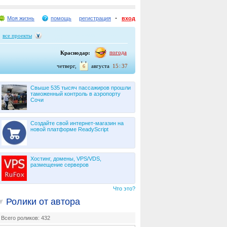
Моя жизнь
помощь
регистрация
вход
все проекты
погода
Краснодар:
четверг,
августа
15
37
6
Свыше 535 тысяч пассажиров прошли
таможенный контроль в аэропорту
Сочи
Создайте свой интернет-магазин на
новой платформе ReadyScript
Хостинг, домены, VPS/VDS,
размещение серверов
Что это?
Ролики от автора
Всего роликов: 432