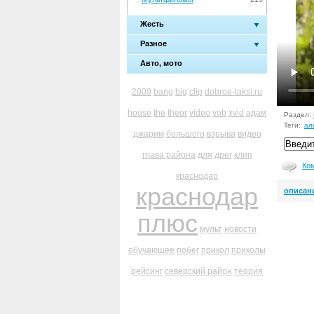
Жесть
Разное
Авто, мото
2009
bang
big
clip
dobroe-taksi.ru
house
the
theor
video
vob
xvid
адам
Раздел:
Теги:
ал
джарим
большого
взрыва
видео
глава района
для
дрег
клип
Ко
краснодар
краснодар
описан
плюс
мульт
новости
обучающее
побег
прикол
приколы
рейсинг
северский район
теория