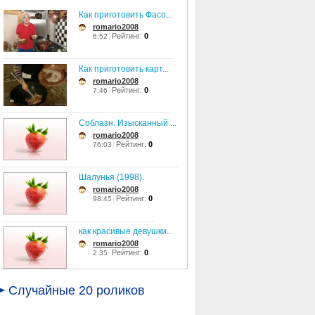
Как приготовить Фасо...
romario2008
Рейтинг:
0
6:52
Как приготовить карт...
romario2008
Рейтинг:
0
7:46
Соблазн. Изысканный ...
romario2008
Рейтинг:
0
76:03
Шалунья (1998).
romario2008
Рейтинг:
0
98:45
как красивые девушки...
romario2008
Рейтинг:
0
2:35
Леся Ярославская - С...
Случайные 20 роликов
romario2008
Рейтинг:
0
3:46