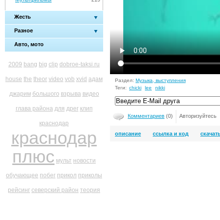
Жесть
Разное
Авто, мото
2009
bang
big
clip
dobroe-taksi.ru
house
the
theor
video
vob
xvid
адам
Раздел:
Музыка, выступления
Теги:
chicki
lee
nikki
джарим
большого
взрыва
видео
глава района
для
дрег
клип
Комментариев
(0)
Авторизуйтесь
краснодар
краснодар
описание
ссылка и код
скачат
плюс
мульт
новости
обучающее
побег
прикол
приколы
рейсинг
северский район
теория