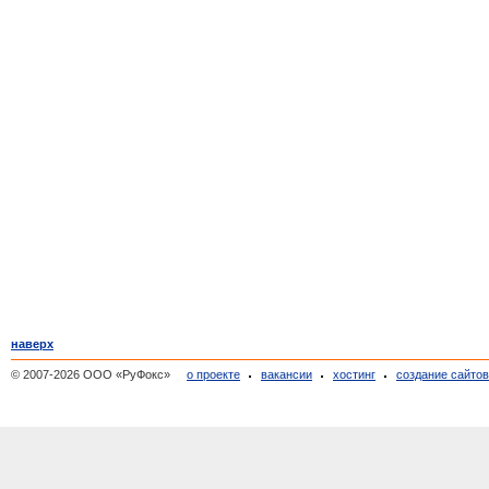
наверх
© 2007-2026 ООО «РуФокс»
о проекте
вакансии
хостинг
создание сайто