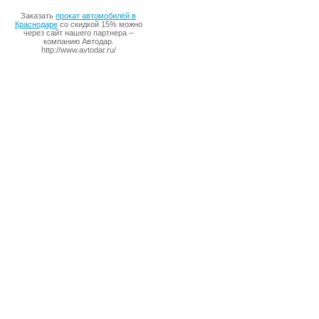
Заказать
прокат автомобилей в
Краснодаре
со скидкой 15% можно
через сайт нашего партнера –
компанию Автодар.
http://www.avtodar.ru/