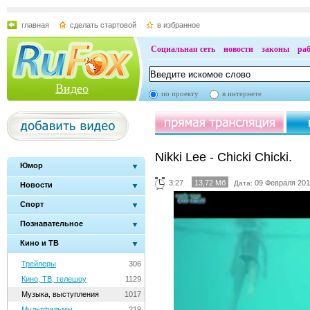
главная
сделать стартовой
в избранное
Социальная сеть
новости
законы
ра
Видео
по проекту
в интернете
Nikki Lee - Chicki Chicki.
Юмор
3:27
13,72 Мб
09 Февраля 201
Дата:
Новости
Спорт
Познавательное
Кино и ТВ
Трейлеры
306
Кино, ТВ, телешоу
1129
Музыка, выступления
1017
Мультфильмы
219