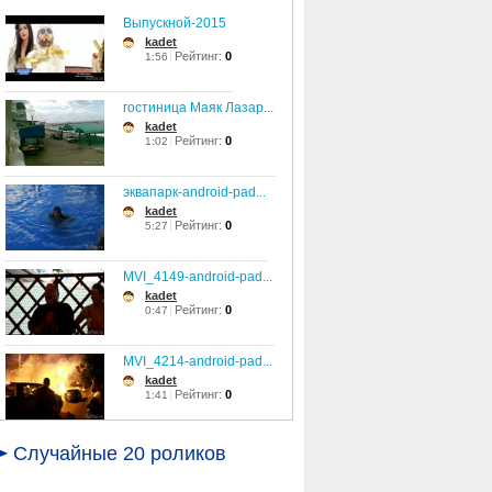
Выпускной-2015
kadet
Рейтинг:
0
1:56
гостиница Маяк Лазар...
kadet
Рейтинг:
0
1:02
эквапарк-android-pad...
kadet
Рейтинг:
0
5:27
MVI_4149-android-pad...
kadet
Рейтинг:
0
0:47
MVI_4214-android-pad...
kadet
Рейтинг:
0
1:41
студенческое нашеств...
Случайные 20 роликов
kadet
Рейтинг:
5
5:35