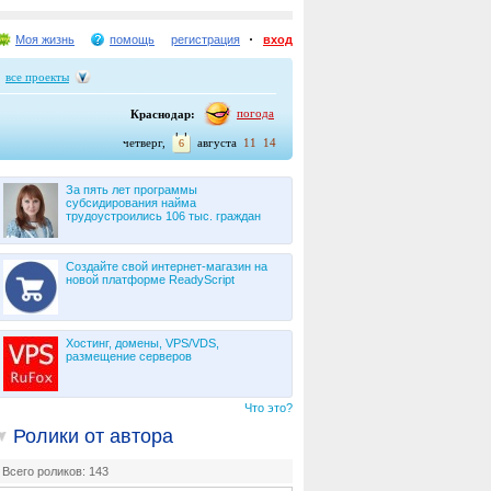
Моя жизнь
помощь
регистрация
вход
все проекты
погода
Краснодар:
четверг,
августа
11
14
6
За пять лет программы
субсидирования найма
трудоустроились 106 тыс. граждан
Создайте свой интернет-магазин на
новой платформе ReadyScript
Хостинг, домены, VPS/VDS,
размещение серверов
Что это?
Ролики от автора
Всего роликов: 143