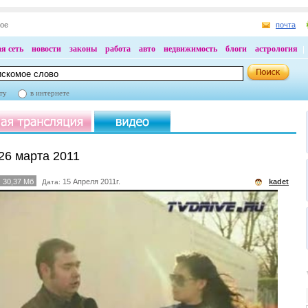
ное
почта
я сеть
новости
законы
работа
авто
недвижимость
блоги
астрология
ту
в интернете
 26 марта 2011
30,37 Мб
15 Апреля 2011г.
kadet
Дата: