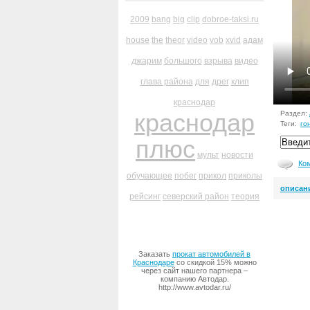
2009
bang
big
clip
dobroe-taksi.ru
house
the
theor
video
vob
xvid
адам
джарим
большого
взрыва
видео
глава района
для
дрег
клип
краснодар
краснодар
Раздел:
Теги:
го
плюс
мульт
новости
Ко
обучающее
побег
прикол
приколы
описан
рейсинг
северский район
теория
Заказать
прокат автомобилей в
Краснодаре
со скидкой 15% можно
через сайт нашего партнера –
компанию Автодар.
http://www.avtodar.ru/