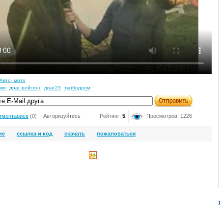
Авто, мото
нки
драг рейсинг
драг23
турбодром
мментариев
(0)
Авторизуйтесь
Рейтинг:
5
Просмотров: 1226
ие
ссылка и код
скачать
пожаловаться