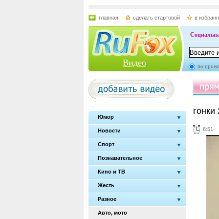
главная
сделать стартовой
в избран
Социальна
Видео
по проек
гонки
Юмор
6:51
Новости
Спорт
Познавательное
Кино и ТВ
Жесть
Разное
Авто, мото