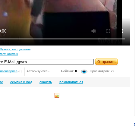
Музыка, выступления
zaret-animals
мментариев
(0)
Авторизуйтесь
Рейтинг:
0
Просмотров: 72
ие
ссылка и код
скачать
пожаловаться