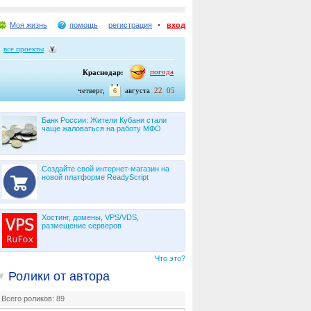
Моя жизнь
помощь
регистрация
вход
все проекты
погода
Краснодар:
четверг,
августа
22
05
6
Банк России: Жители Кубани стали
чаще жаловаться на работу МФО
Создайте свой интернет-магазин на
новой платформе ReadyScript
Хостинг, домены, VPS/VDS,
размещение серверов
Что это?
Ролики от автора
Всего роликов: 89