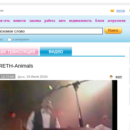
ное
почта
я сеть
новости
законы
работа
авто
недвижимость
блоги
астрология
ту
в интернете
ETH-Animals
14,73 Мб
19 Июля 2010г.
gorr
Дата: