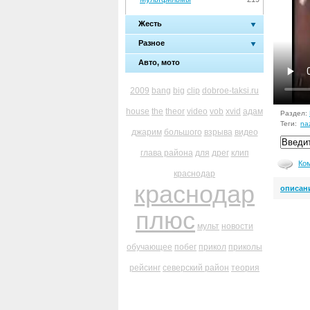
Жесть
Разное
Авто, мото
2009
bang
big
clip
dobroe-taksi.ru
house
the
theor
video
vob
xvid
адам
Раздел:
Теги:
na
джарим
большого
взрыва
видео
глава района
для
дрег
клип
Ко
краснодар
краснодар
описан
плюс
мульт
новости
обучающее
побег
прикол
приколы
рейсинг
северский район
теория