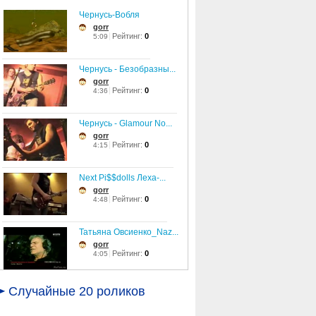
Чернусь-Вобля
gorr
Рейтинг:
0
5:09
Чернусь - Безобразны...
gorr
Рейтинг:
0
4:36
Чернусь - Glamour No...
gorr
Рейтинг:
0
4:15
Next Pi$$dolls Леха-...
gorr
Рейтинг:
0
4:48
Татьяна Овсиенко_Naz...
gorr
Рейтинг:
0
4:05
Nazareth - Love Lead...
Случайные 20 роликов
gorr
Рейтинг:
0
3:56