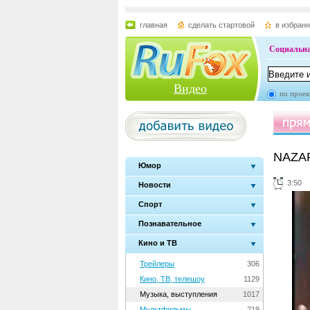
главная
сделать стартовой
в избран
Социальна
Видео
по проек
NAZAR
Юмор
3:50
Новости
Спорт
Познавательное
Кино и ТВ
Трейлеры
306
Кино, ТВ, телешоу
1129
Музыка, выступления
1017
Мультфильмы
219