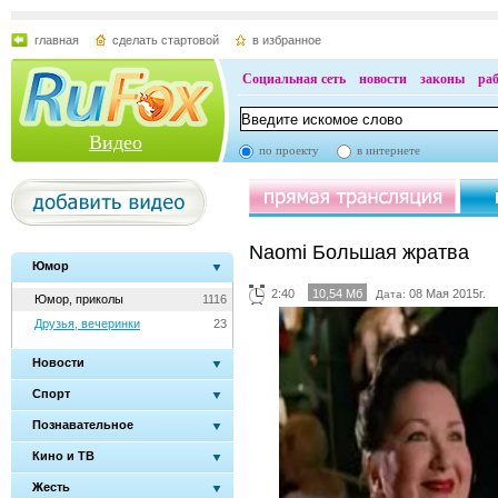
главная
сделать стартовой
в избранное
Социальная сеть
новости
законы
ра
Видео
по проекту
в интернете
Naomi Большая жратва
Юмор
2:40
10,54 Мб
08 Мая 2015г.
Дата:
Юмор, приколы
1116
Друзья, вечеринки
23
Новости
Спорт
Познавательное
Кино и ТВ
Жесть