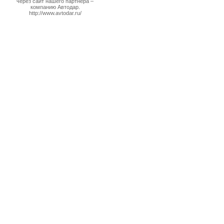
через сайт нашего партнера –
компанию Автодар.
http://www.avtodar.ru/