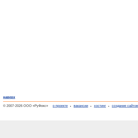
наверх
© 2007-2026 ООО «РуФокс»
о проекте
вакансии
хостинг
создание сайто