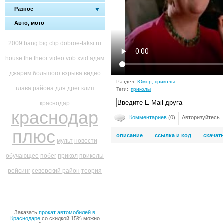
Разное
Авто, мото
2009
bang
big
clip
dobroe-taksi.ru
house
the
theor
video
vob
xvid
адам
джарим
большого
взрыва
видео
Раздел:
Юмор, приколы
глава района
для
дрег
клип
Теги:
приколы
краснодар
краснодар
Комментариев
(0)
Авторизуйтесь
плюс
описание
ссылка и код
скачат
мульт
новости
обучающее
побег
прикол
приколы
рейсинг
северский район
теория
Заказать
прокат автомобилей в
Краснодаре
со скидкой 15% можно