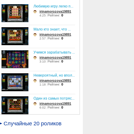
Любимую игру легко п...
irinamorozova19891
Рейтинг:
0
4:25
Мало кто знает, что ...
irinamorozova19891
Рейтинг:
0
2:57
Учимся зарабатывать ...
irinamorozova19891
Рейтинг:
0
3:10
Невероятный, но впол...
irinamorozova19891
Рейтинг:
0
1:18
Один из самых потряс...
irinamorozova19891
Рейтинг:
0
6:02
О тех, кто по-настоя...
Случайные 20 роликов
irinamorozova19891
Рейтинг:
0
1:34