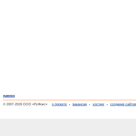
наверх
© 2007-2026 ООО «РуФокс»
о проекте
вакансии
хостинг
создание сайто