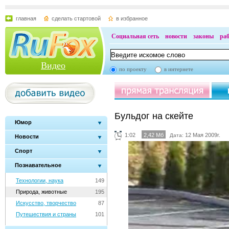
главная
сделать стартовой
в избранное
Социальная сеть
новости
законы
ра
Видео
по проекту
в интернете
Бульдог на скейте
Юмор
1:02
2,42 Мб
12 Мая 2009г.
Дата:
Новости
Спорт
Познавательное
Технологии, наука
149
Природа, животные
195
Искусство, творчество
87
Путешествия и страны
101