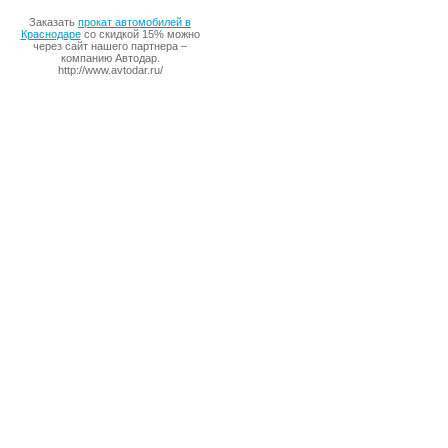
Заказать
прокат автомобилей в
Краснодаре
со скидкой 15% можно
через сайт нашего партнера –
компанию Автодар.
http://www.avtodar.ru/