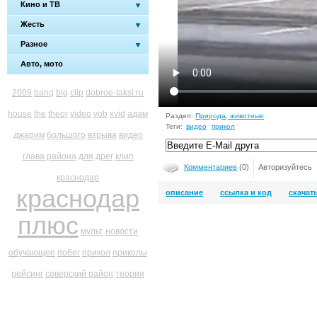
Кино и ТВ
Жесть
Разное
Авто, мото
2009
bang
big
clip
dobroe-taksi.ru
house
the
theor
video
vob
xvid
адам
Раздел:
Природа, животные
Теги:
видео
прикол
джарим
большого
взрыва
видео
глава района
для
дрег
клип
Комментариев
(0)
Авторизуйтесь
краснодар
краснодар
описание
ссылка и код
скачат
плюс
мульт
новости
обучающее
побег
прикол
приколы
рейсинг
северский район
теория