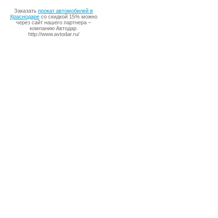
Заказать
прокат автомобилей в
Краснодаре
со скидкой 15% можно
через сайт нашего партнера –
компанию Автодар.
http://www.avtodar.ru/