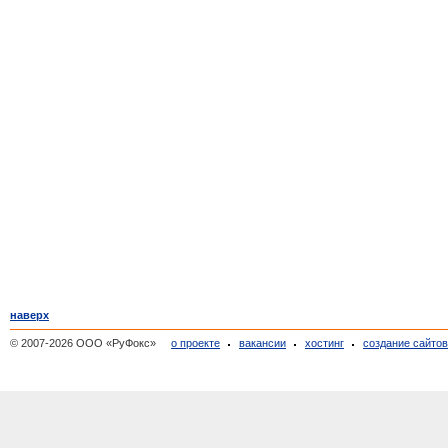
наверх
© 2007-2026 ООО «РуФокс»
о проекте
вакансии
хостинг
создание сайто