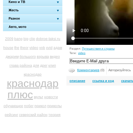
Кино и ТВ
Жесть
Разное
Авто, мото
2009
bang
big
clip
dobroe-taksi.ru
house
the
theor
video
vob
xvid
адам
Раздел:
Путешествия и страны
Теги:
video
джарим
большого
взрыва
видео
глава района
для
дрег
клип
Комментариев
(0)
Авторизуйтесь
краснодар
краснодар
описание
ссылка и код
скачат
плюс
мульт
новости
обучающее
побег
прикол
приколы
рейсинг
северский район
теория