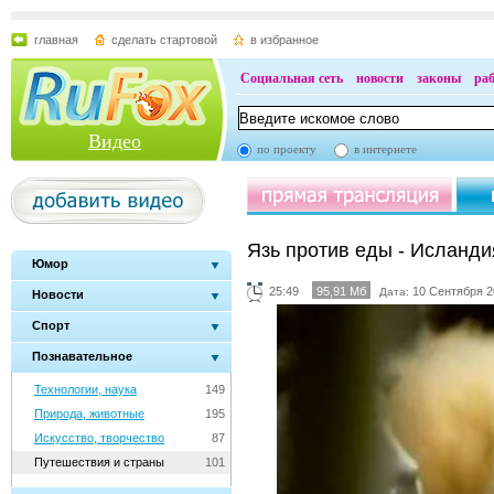
главная
сделать стартовой
в избранное
Социальная сеть
новости
законы
ра
Видео
по проекту
в интернете
Язь против еды - Исланди
Юмор
25:49
95,91 Мб
10 Сентября 2
Дата:
Новости
Спорт
Познавательное
Технологии, наука
149
Природа, животные
195
Искусство, творчество
87
Путешествия и страны
101