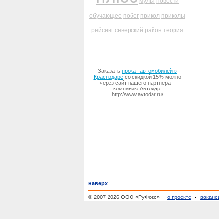
мульт
новости
обучающее
побег
прикол
приколы
рейсинг
северский район
теория
Заказать
прокат автомобилей в
Краснодаре
со скидкой 15% можно
через сайт нашего партнера –
компанию Автодар.
http://www.avtodar.ru/
наверх
© 2007-2026 ООО «РуФокс»
о проекте
ваканс