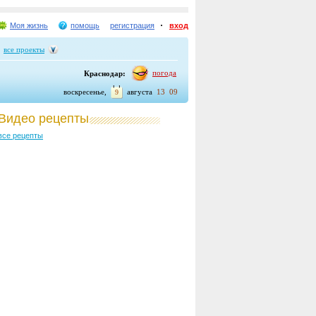
Моя жизнь
помощь
регистрация
вход
все проекты
погода
Краснодар:
воскресенье,
августа
13
09
9
Видео рецепты
все рецепты