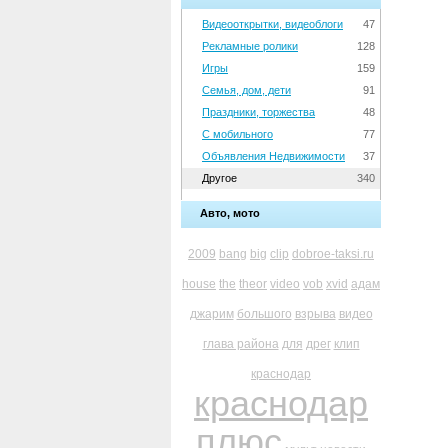
Видеооткрытки, видеоблоги
47
Рекламные ролики
128
Игры
159
Семья, дом, дети
91
Праздники, торжества
48
С мобильного
77
Объявления Недвижимости
37
Другое
340
Авто, мото
2009
bang
big
clip
dobroe-taksi.ru
house
the
theor
video
vob
xvid
адам
джарим
большого
взрыва
видео
глава района
для
дрег
клип
краснодар
краснодар
плюс