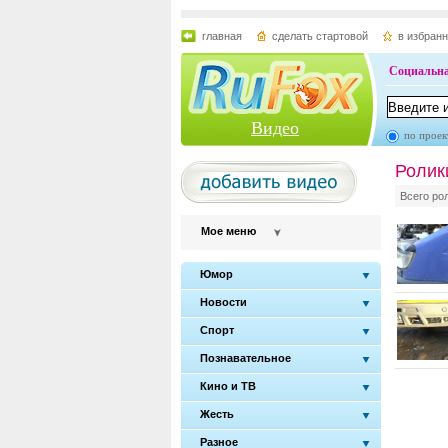
главная
сделать стартовой
в избран
Социальна
Видео
по проек
Ролик
Всего ро
Мое меню
Юмор
Новости
Спорт
Познавательное
Кино и ТВ
Жесть
Разное