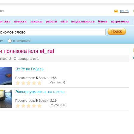
ное
почта
я сеть
новости
законы
работа
авто
недвижимость
блоги
астрология
ту
в интернете
и пользователя
el_rul
ликов: 2 Страница: 1 из 1
ЭУРУ на ГАЗель
Просмотров:
5
Время: 1:58
Рейтинг:
0
Электроусилитель на газель
Просмотров:
6
Время: 2:19
Рейтинг:
0