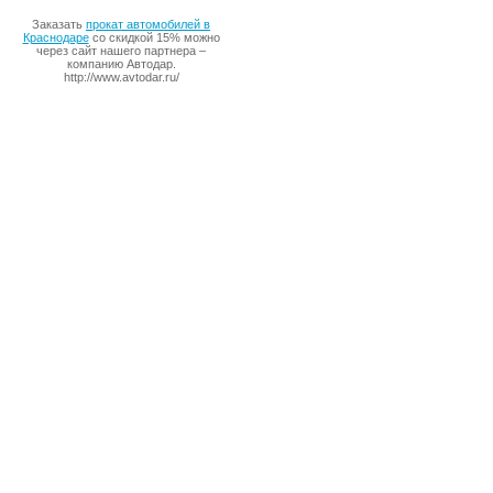
Заказать
прокат автомобилей в
Краснодаре
со скидкой 15% можно
через сайт нашего партнера –
компанию Автодар.
http://www.avtodar.ru/