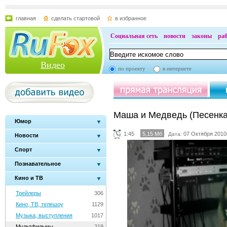
главная
сделать стартовой
в избранное
Социальная сеть
новости
законы
ра
Видео
по проекту
в интернете
Маша и Медведь (Песенка
Юмор
1:45
5,15 Мб
07 Октября 2010г
Дата:
Новости
Спорт
Познавательное
Кино и ТВ
Трейлеры
306
Кино, ТВ, телешоу
1129
Музыка, выступления
1017
Мультфильмы
219