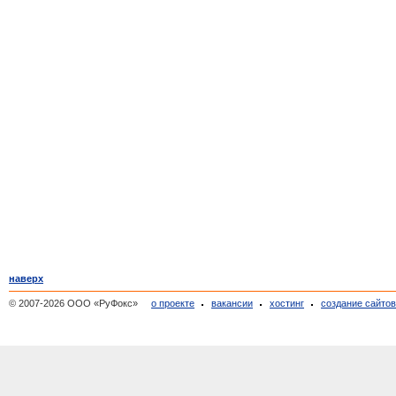
наверх
© 2007-2026 ООО «РуФокс»
о проекте
вакансии
хостинг
создание сайто