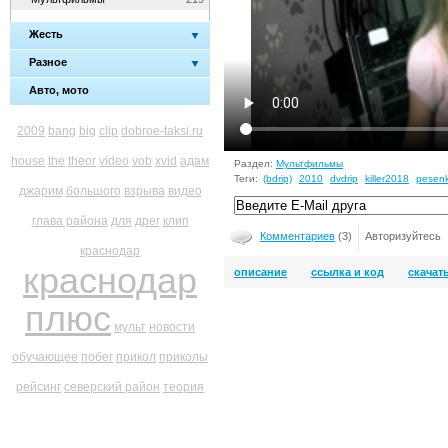
Жесть
Разное
Авто, мото
2009
bang
big
clip
dobroe-taksi.ru
house
the
theor
video
vob
xvid
адам
Раздел:
Мультфильмы
Теги:
(bdrip)
2010
dvdrip
killer2018
pesen
джарим
большого
взрыва
видео
глава района
для
дрег
клип
Комментариев
(3)
Авторизуйтесь
краснодар
краснодар
описание
ссылка и код
скачат
плюс
мульт
новости
обучающее
побег
прикол
приколы
рейсинг
северский район
теория