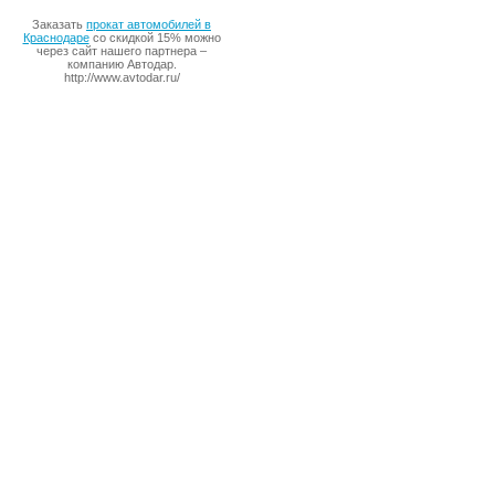
Заказать
прокат автомобилей в
Краснодаре
со скидкой 15% можно
через сайт нашего партнера –
компанию Автодар.
http://www.avtodar.ru/