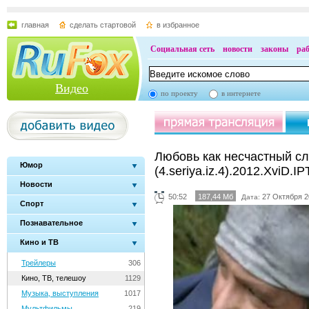
главная
сделать стартовой
в избранное
Социальная сеть
новости
законы
ра
Видео
по проекту
в интернете
Любовь как несчастный сл
Юмор
(4.seriya.iz.4).2012.XviD.IP
Новости
50:52
187,44 Мб
27 Октября 2
Дата:
Спорт
Познавательное
Кино и ТВ
Трейлеры
306
Кино, ТВ, телешоу
1129
Музыка, выступления
1017
Мультфильмы
219