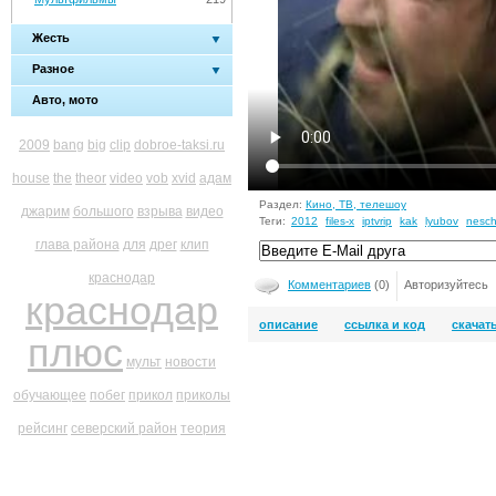
Жесть
Разное
Авто, мото
2009
bang
big
clip
dobroe-taksi.ru
house
the
theor
video
vob
xvid
адам
Раздел:
Кино, ТВ, телешоу
джарим
большого
взрыва
видео
Теги:
2012
files-x
iptvrip
kak
lyubov
nesch
глава района
для
дрег
клип
краснодар
Комментариев
(0)
Авторизуйтесь
краснодар
описание
ссылка и код
скачат
плюс
мульт
новости
обучающее
побег
прикол
приколы
рейсинг
северский район
теория