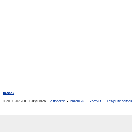
наверх
© 2007-2026 ООО «РуФокс»
о проекте
вакансии
хостинг
создание сайто