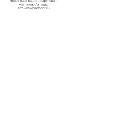
через сайт нашего партнера –
компанию Автодар.
http://www.avtodar.ru/