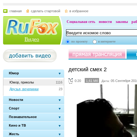
главная
сделать стартовой
в избранное
Социальная сеть
новости
законы
ра
Видео
по проекту
в интернете
детский смех 2
Юмор
0:20
1,61 Мб
05 Сентября 201
Дата:
Юмор, приколы
1116
Друзья, вечеринки
23
Новости
Спорт
Познавательное
Кино и ТВ
Жесть