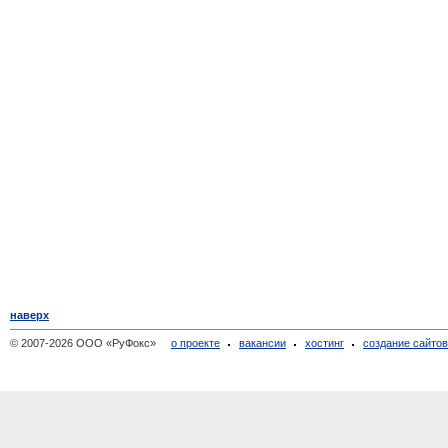
наверх
© 2007-2026 ООО «РуФокс»
о проекте
вакансии
хостинг
создание сайто