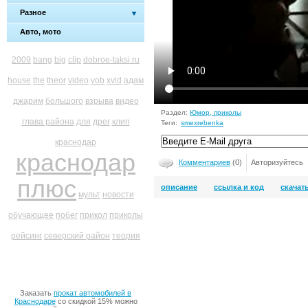
Разное
Авто, мото
2009
bang
big
clip
dobroe-taksi.ru
house
the
theor
video
vob
xvid
адам
джарим
большого
взрыва
видео
Раздел:
Юмор, приколы
глава района
для
дрег
клип
Теги:
smexrebenka
краснодар
краснодар
Комментариев
(0)
Авторизуйтесь
плюс
описание
ссылка и код
скачат
мульт
новости
обучающее
побег
прикол
приколы
рейсинг
северский район
теория
Заказать
прокат автомобилей в
Краснодаре
со скидкой 15% можно