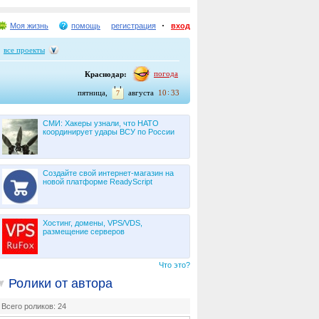
Моя жизнь
помощь
регистрация
вход
все проекты
погода
Краснодар:
:
пятница,
августа
10
33
7
СМИ: Хакеры узнали, что НАТО
координирует удары ВСУ по России
Создайте свой интернет-магазин на
новой платформе ReadyScript
Хостинг, домены, VPS/VDS,
размещение серверов
Что это?
Ролики от автора
Всего роликов: 24