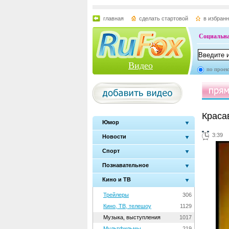
главная
сделать стартовой
в избран
Социальна
Видео
по проек
Красав
Юмор
3:39
Новости
Спорт
Познавательное
Кино и ТВ
Трейлеры
306
Кино, ТВ, телешоу
1129
Музыка, выступления
1017
Мультфильмы
219