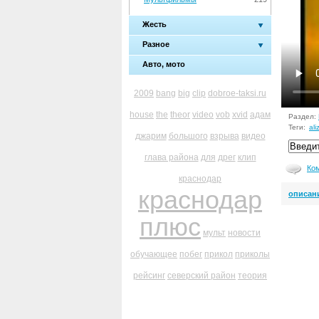
Жесть
Разное
Авто, мото
2009
bang
big
clip
dobroe-taksi.ru
house
the
theor
video
vob
xvid
адам
Раздел:
Теги:
ali
джарим
большого
взрыва
видео
глава района
для
дрег
клип
Ко
краснодар
краснодар
описан
плюс
мульт
новости
обучающее
побег
прикол
приколы
рейсинг
северский район
теория