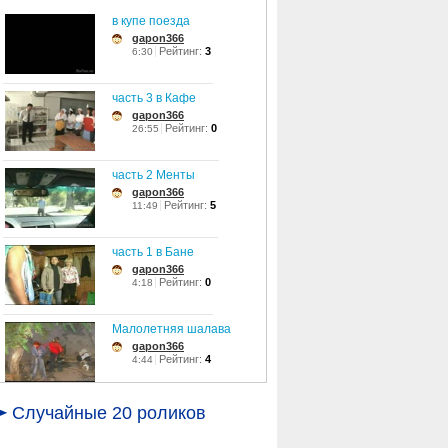
в купе поезда
gapon366
Рейтинг:
3
6:30
часть 3 в Кафе
gapon366
Рейтинг:
0
26:55
часть 2 Менты
gapon366
Рейтинг:
5
11:49
часть 1 в Бане
gapon366
Рейтинг:
0
4:18
Малолетняя шалава
gapon366
Рейтинг:
4
4:44
Crysis_2_nanosuit_tr...
Случайные 20 роликов
gapon366
Рейтинг:
4
2:17