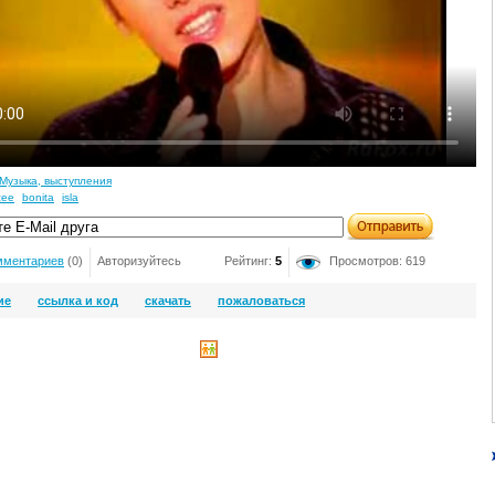
Музыка, выступления
zee
bonita
isla
мментариев
(0)
Авторизуйтесь
Рейтинг:
5
Просмотров: 619
ие
ссылка и код
скачать
пожаловаться