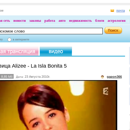
ное
почта
я сеть
новости
законы
работа
авто
недвижимость
блоги
астрология
ту
в интернете
ица Alizee - La Isla Bonita 5
8,85 Мб
23 Августа 2010г.
gapon366
Дата: