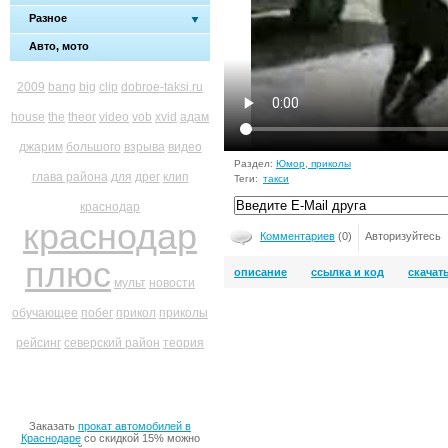
Разное
Авто, мото
2009
bang
big
clip
dobroe-taksi.ru
house
the
theor
video
vob
xvid
адам
джарим
большого
взрыва
видео
Раздел:
Юмор, приколы
глава района
для
дрег
клип
Теги:
такси
краснодар
краснодар
Комментариев
(0)
Авторизуйтесь
плюс
описание
ссылка и код
скачат
мульт
новости
обучающее
побег
прикол
приколы
рейсинг
северский район
теория
Заказать
прокат автомобилей в
Краснодаре
со скидкой 15% можно