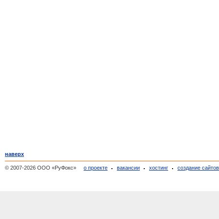
наверх
© 2007-2026 ООО «РуФокс»
о проекте
вакансии
хостинг
создание сайто