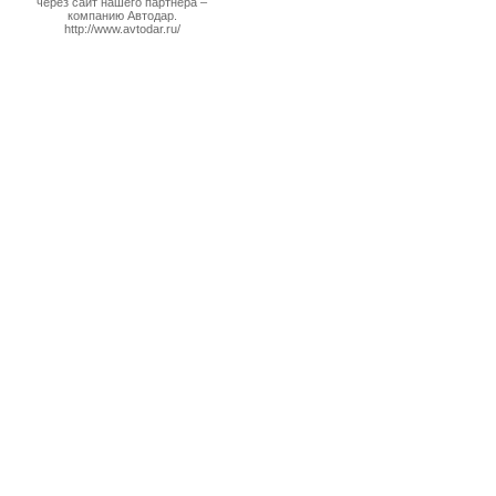
через сайт нашего партнера –
компанию Автодар.
http://www.avtodar.ru/