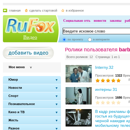
главная
сделать стартовой
в избранное
Социальная сеть
новости
законы
ра
Видео
по проекту
в интернете
Ролики пользователя
bar
Всего роликов: 12 Страница: 1 из 1
Interny.32
Мое меню
Просмотров:
1322
Врем
Юмор
Новости
интерны 31
Спорт
Просмотров:
1686
Врем
Познавательное
В кадр рекламы ф
Кино и ТВ
гостья из будуще
Жесть
черной накидке ид
мобильному телеф
Разное