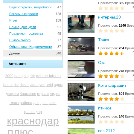
Просмотров:
385
Время
Видеооткрытки, видеоблоги
47
Рекламные ролики
128
интерны.29
Игры
159
Просмотров:
1546
Врем
Семья, дом, дети
91
Праздники, торжества
48
Тачка
С мобильного
77
Объявления Недвижимости
37
Просмотров:
204
Время
Другое
340
Ока
Авто, мото
Просмотров:
278
Время
2009
bang
big
clip
dobroe-taksi.ru
house
the
theor
video
vob
xvid
адам
Кота шарашит
джарим
большого
взрыва
видео
Просмотров:
304
Время
глава района
для
дрег
клип
птички
краснодар
краснодар
Просмотров:
140
Время
плюс
ваз 2112