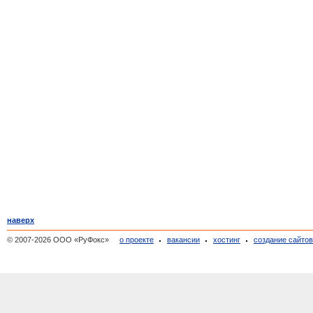
наверх
© 2007-2026 ООО «РуФокс»
о проекте
вакансии
хостинг
создание сайто