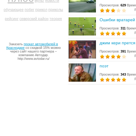
мульт
новости
Просмотров:
629
Время
обучающее
побег
прикол
приколы
рейсинг
северский район
теория
Ошибки вратарей
Просмотров:
311
Время
джим кери прется
Заказать
прокат автомобилей в
Краснодаре
со скидкой 15% можно
через сайт нашего партнера –
Просмотров:
391
Время
компанию Автодар.
http://www.avtodar.ru/
поэт
Просмотров:
343
Время