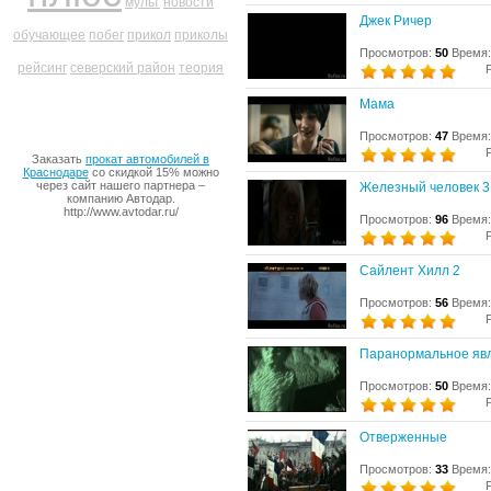
мульт
новости
Джек Ричер
обучающее
побег
прикол
приколы
Просмотров:
50
Время:
рейсинг
северский район
теория
Мама
Просмотров:
47
Время:
Заказать
прокат автомобилей в
Краснодаре
со скидкой 15% можно
через сайт нашего партнера –
Железный человек 3
компанию Автодар.
http://www.avtodar.ru/
Просмотров:
96
Время:
Сайлент Хилл 2
Просмотров:
56
Время:
Паранормальное яв
Просмотров:
50
Время:
Отверженные
Просмотров:
33
Время: