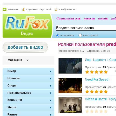
главная
сделать стартовой
в избранное
Социальная сеть
новости
законы
ра
Видео
по проекту
в интернете
Ролики пользователя
pred
Всего роликов: 317 Страница: 1 из 16
Иван Царевич и Сер
Мое меню
Просмотров:
19
Время:
Юмор
Новости
Need For Speed
Спорт
Просмотров:
26
Время:
Познавательное
Потап и Настя - РуР
Кино и ТВ
Просмотров:
39
Время:
Жесть
Разное