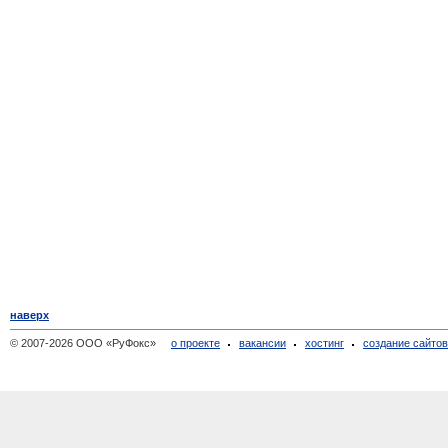
наверх
© 2007-2026 ООО «РуФокс»
о проекте
вакансии
хостинг
создание сайто