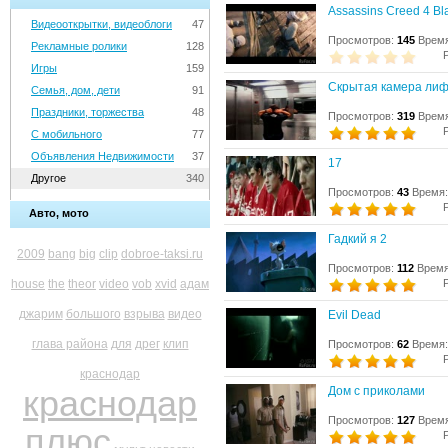
Assassins Creed 4 Bl
Видеооткрытки, видеоблоги
47
Просмотров:
145
Время
Рекламные ролики
128
Игры
159
Скрытая камера лиф
Семья, дом, дети
91
Праздники, торжества
48
Просмотров:
319
Время
С мобильного
77
Объявления Недвижимости
37
17
Другое
340
Просмотров:
43
Время:
Авто, мото
Гадкий я 2
2009
bang
big
clip
dobroe-taksi.ru
Просмотров:
112
Время
house
the
theor
video
vob
xvid
адам
джарим
большого
взрыва
видео
Evil Dead
глава района
для
дрег
клип
Просмотров:
62
Время:
краснодар
краснодар
Дом с приколами
Просмотров:
127
Время
плюс