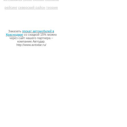
рейсинг
северский район
теория
Заказать
прокат автомобилей в
Краснодаре
со скидкой 15% можно
через сайт нашего партнера –
компанию Автодар.
http://www.avtodar.ru/