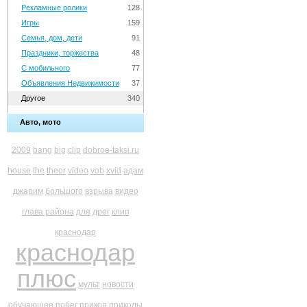
Рекламные ролики
128
Игры
159
Семья, дом, дети
91
Праздники, торжества
48
С мобильного
77
Объявления Недвижимости
37
Другое
340
Авто, мото
2009
bang
big
clip
dobroe-taksi.ru
house
the
theor
video
vob
xvid
адам
джарим
большого
взрыва
видео
глава района
для
дрег
клип
краснодар
краснодар
плюс
мульт
новости
обучающее
побег
прикол
приколы