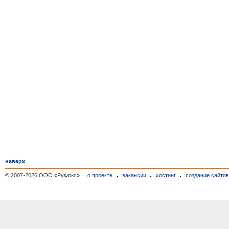
наверх
© 2007-2026 ООО «РуФокс»
о проекте
вакансии
хостинг
создание сайто