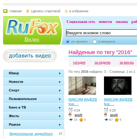
главная
сделать стартовой
в избранное
Социальная сеть
новости
законы
ра
Видео
по проекту
в интернете
Найденые по тегу "2016"
сегодня
за неделю
за месяц
По тегу
2016
найдено: 3 :: Страница: 1 из 1
Юмор
Новости
Спорт
Познавательное
МАКСИМ ФАДЕЕВ
МАКСИМ ФАДЕЕВ
feat. ...
feat. ...
Кино и ТВ
4:04
4:29
profi
profi
Жесть
15
5
87
5
Разное
Видеооткрытки, видеоблоги
47