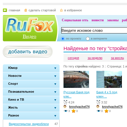
главная
сделать стартовой
в избранное
Социальная сеть
новости
законы
ра
Видео
по проекту
в интернете
Найденые по тегу "стройк
сегодня
за неделю
за месяц
По тегу
стройка
найдено: 3 :: Страница: 1 и
Юмор
Новости
Спорт
Познавательное
Русская Баня под
Баня 4 х 5 под
клю...
ключ ...
Кино и ТВ
4:24
3:32
krovlyachel74
krovlyachel74
Жесть
3
0
0
0
Разное
Видеооткрытки, видеоблоги
47