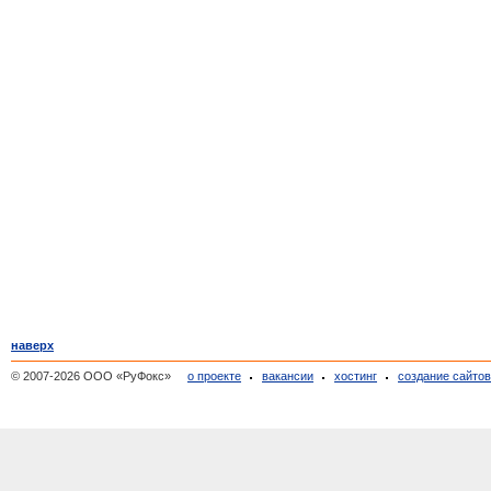
наверх
© 2007-2026 ООО «РуФокс»
о проекте
вакансии
хостинг
создание сайто