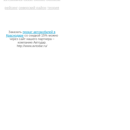
рейсинг
северский район
теория
Заказать
прокат автомобилей в
Краснодаре
со скидкой 15% можно
через сайт нашего партнера –
компанию Автодар.
http://www.avtodar.ru/