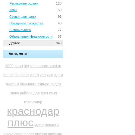
Рекламные ролики
128
Игры
159
Семья, дом, дети
91
Праздники, торжества
48
С мобильного
77
Объявления Недвижимости
37
Другое
340
Авто, мото
2009
bang
big
clip
dobroe-taksi.ru
house
the
theor
video
vob
xvid
адам
джарим
большого
взрыва
видео
глава района
для
дрег
клип
краснодар
краснодар
плюс
мульт
новости
обучающее
побег
прикол
приколы