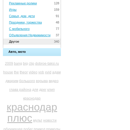
Рекламные ролики
128
Игры
159
Семья, дом, дети
91
Праздники, торжества
48
С мобильного
77
Объявления Недвижимости
37
Другое
340
Авто, мото
2009
bang
big
clip
dobroe-taksi.ru
house
the
theor
video
vob
xvid
адам
джарим
большого
взрыва
видео
глава района
для
дрег
клип
краснодар
краснодар
плюс
мульт
новости
обучающее
побег
прикол
приколы