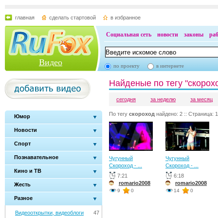
главная
сделать стартовой
в избранное
Социальная сеть
новости
законы
ра
Видео
по проекту
в интернете
Найденые по тегу "скорох
сегодня
за неделю
за месяц
По тегу
скороход
найдено: 2 :: Страница: 1
Юмор
Новости
Спорт
Познавательное
Чугунный
Чугунный
Скороход - ...
Скороход - ...
Кино и ТВ
7:21
6:18
romario2008
romario2008
Жесть
9
0
14
0
Разное
Видеооткрытки, видеоблоги
47