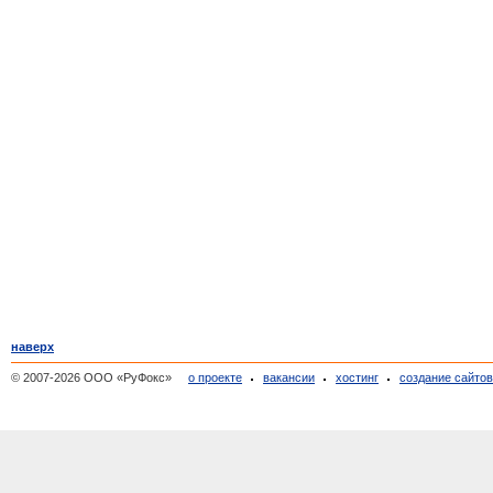
наверх
© 2007-2026 ООО «РуФокс»
о проекте
вакансии
хостинг
создание сайто