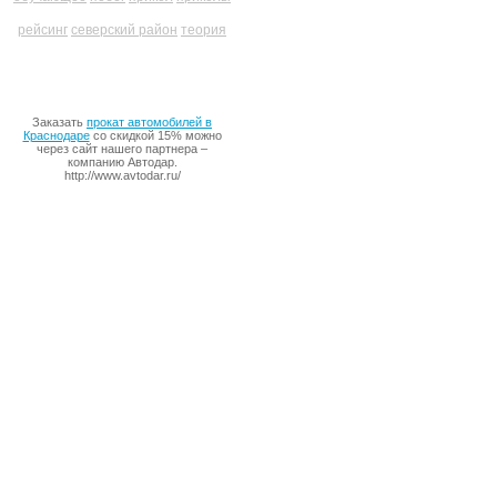
рейсинг
северский район
теория
Заказать
прокат автомобилей в
Краснодаре
со скидкой 15% можно
через сайт нашего партнера –
компанию Автодар.
http://www.avtodar.ru/