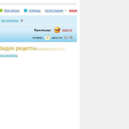
Моя жизнь
помощь
регистрация
вход
все проекты
погода
Краснодар:
четверг,
августа
22
58
6
Видео рецепты
все рецепты