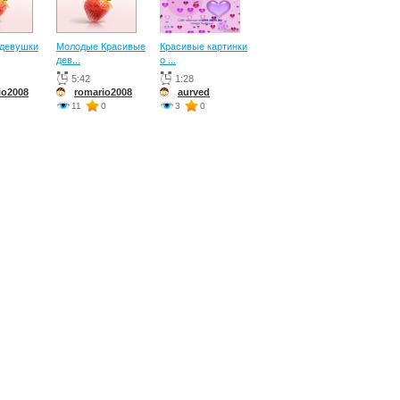
 девушки
Молодые Красивые
Красивые картинки
дев...
о ...
5:42
1:28
io2008
romario2008
aurved
11
0
3
0