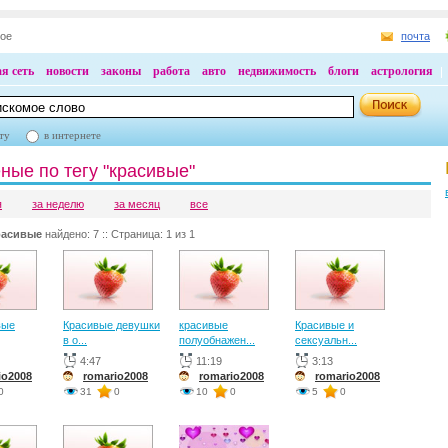
ное
почта
я сеть
новости
законы
работа
авто
недвижимость
блоги
астрология
ту
в интернете
ные по тегу "красивые"
я
за неделю
за месяц
все
расивые
найдено: 7 :: Страница: 1 из 1
вые
Красивые девушки
красивые
Красивые и
в о...
полуобнажен...
сексуальн...
4:47
11:19
3:13
io2008
romario2008
romario2008
romario2008
0
31
0
10
0
5
0