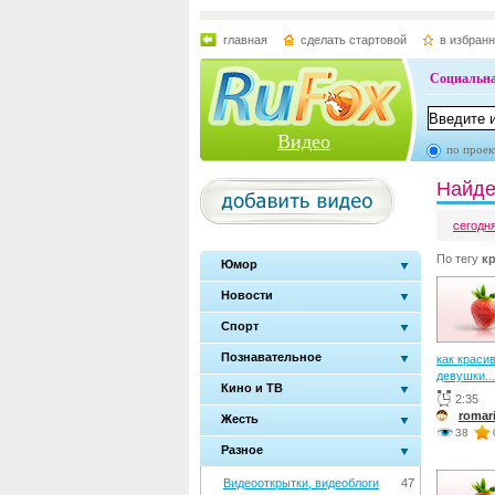
главная
сделать стартовой
в избран
Социальна
Видео
по проек
Найде
сегодн
По тегу
к
Юмор
Новости
Спорт
Познавательное
как краси
девушки...
Кино и ТВ
2:35
romar
Жесть
38
Разное
Видеооткрытки, видеоблоги
47