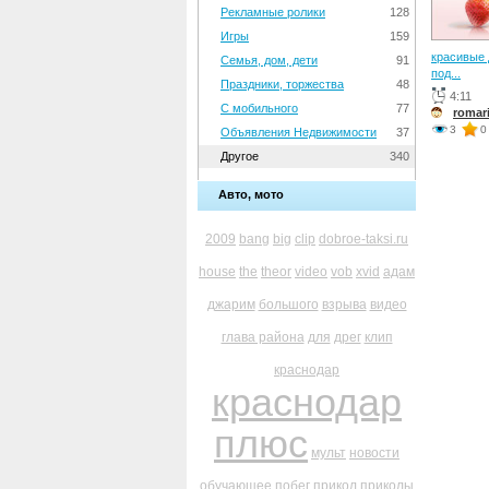
Рекламные ролики
128
Игры
159
красивые
Семья, дом, дети
91
под...
Праздники, торжества
48
4:11
С мобильного
77
romar
3
0
Объявления Недвижимости
37
Другое
340
Авто, мото
2009
bang
big
clip
dobroe-taksi.ru
house
the
theor
video
vob
xvid
адам
джарим
большого
взрыва
видео
глава района
для
дрег
клип
краснодар
краснодар
плюс
мульт
новости
обучающее
побег
прикол
приколы