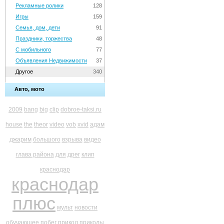
Рекламные ролики
128
Игры
159
Семья, дом, дети
91
Праздники, торжества
48
С мобильного
77
Объявления Недвижимости
37
Другое
340
Авто, мото
2009
bang
big
clip
dobroe-taksi.ru
house
the
theor
video
vob
xvid
адам
джарим
большого
взрыва
видео
глава района
для
дрег
клип
краснодар
краснодар
плюс
мульт
новости
обучающее
побег
прикол
приколы