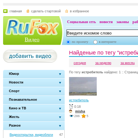
главная
сделать стартовой
в избранное
Социальная сеть
новости
законы
ра
Видео
по проекту
в интернете
Найденые по тегу "истреб
сегодня
за неделю
за месяц
По тегу
истребитель
найдено: 1 :: Страница
Юмор
Новости
Спорт
Познавательное
истребитель
0:18
Кино и ТВ
misha
286
5
Жесть
Разное
Видеооткрытки, видеоблоги
47