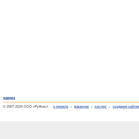
наверх
© 2007-2026 ООО «РуФокс»
о проекте
вакансии
хостинг
создание сайто