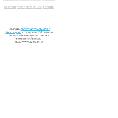
рейсинг
северский район
теория
Заказать
прокат автомобилей в
Краснодаре
со скидкой 15% можно
через сайт нашего партнера –
компанию Автодар.
http://www.avtodar.ru/