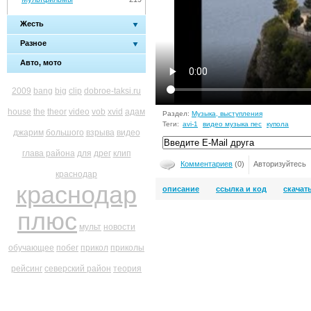
Жесть
Разное
Авто, мото
2009
bang
big
clip
dobroe-taksi.ru
house
the
theor
video
vob
xvid
адам
Раздел:
Музыка, выступления
Теги:
avi-1
видео музыка пес
купола
джарим
большого
взрыва
видео
глава района
для
дрег
клип
Комментариев
(0)
Авторизуйтесь
краснодар
краснодар
описание
ссылка и код
скачат
плюс
мульт
новости
обучающее
побег
прикол
приколы
рейсинг
северский район
теория