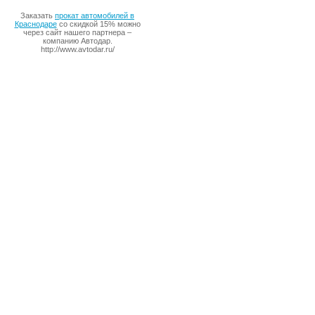
Заказать
прокат автомобилей в
Краснодаре
со скидкой 15% можно
через сайт нашего партнера –
компанию Автодар.
http://www.avtodar.ru/