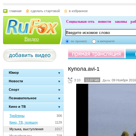
главная
сделать стартовой
в избранное
Социальная сеть
новости
законы
ра
Видео
по проекту
в интернете
Купола.avi-1
Юмор
3:10
12,07 Мб
09 Ноября 2016
Дата:
Новости
Спорт
Познавательное
Кино и ТВ
Трейлеры
306
Кино, ТВ, телешоу
1129
Музыка, выступления
1017
Мультфильмы
219