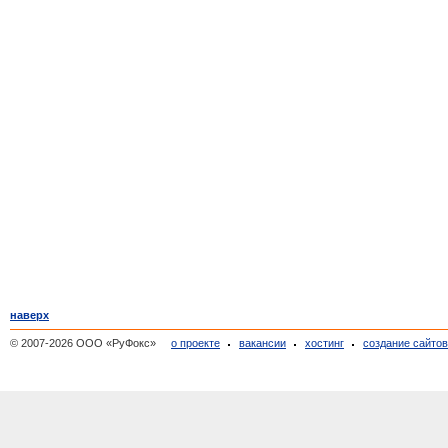
наверх
© 2007-2026 ООО «РуФокс»
о проекте
вакансии
хостинг
создание сайто