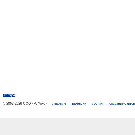
наверх
© 2007-2026 ООО «РуФокс»
о проекте
вакансии
хостинг
создание сайто