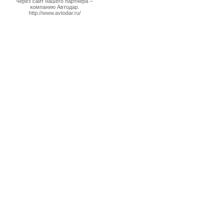
через сайт нашего партнера –
компанию Автодар.
http://www.avtodar.ru/