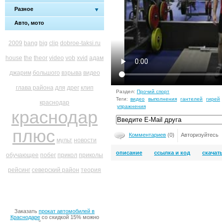
Разное
Авто, мото
2009
bang
big
clip
dobroe-taksi.ru
house
the
theor
video
vob
xvid
адам
джарим
большого
взрыва
видео
глава района
для
дрег
клип
Раздел:
Прочий спорт
Теги:
видео
выполнения
гантелей
гирей
краснодар
упражнения
краснодар
плюс
Комментариев
(0)
Авторизуйтесь
мульт
новости
описание
ссылка и код
скачат
обучающее
побег
прикол
приколы
рейсинг
северский район
теория
Заказать
прокат автомобилей в
Краснодаре
со скидкой 15% можно