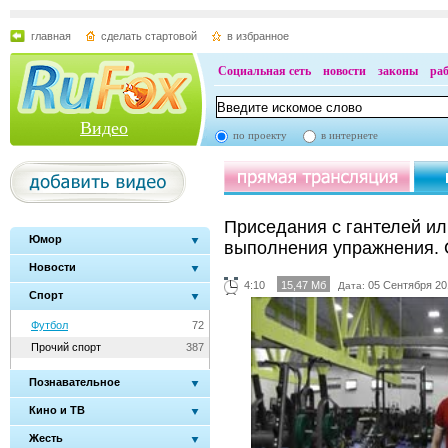
главная
сделать стартовой
в избранное
Социальная сеть
новости
законы
ра
Видео
по проекту
в интернете
Приседания с гантелей или
Юмор
выполнения упражнения.
Новости
4:10
15,47 Мб
05 Сентября 20
Дата:
Спорт
Футбол
72
Прочий спорт
387
Познавательное
Кино и ТВ
Жесть