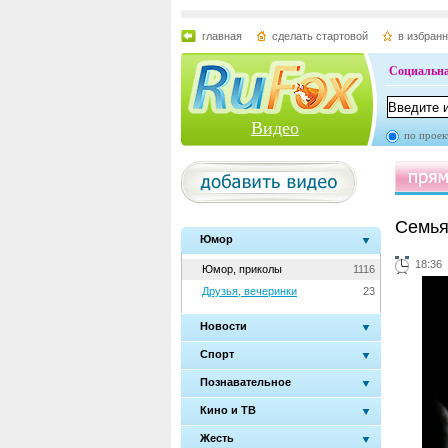
главная
сделать стартовой
в избран
Социальна
Видео
по проек
Семья
Юмор
18:36
Юмор, приколы
1116
Друзья, вечеринки
23
Новости
Спорт
Познавательное
Кино и ТВ
Жесть