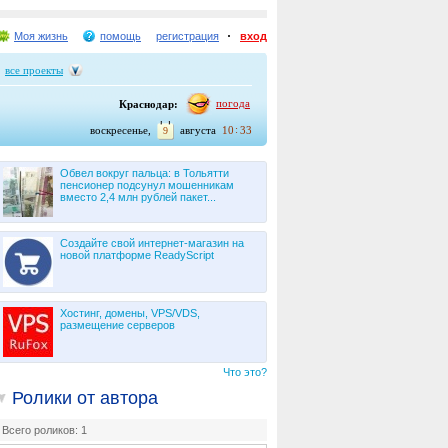
Моя жизнь
помощь
регистрация
вход
все проекты
погода
Краснодар:
:
воскресенье,
августа
10
33
9
Обвел вокруг пальца: в Тольятти
пенсионер подсунул мошенникам
вместо 2,4 млн рублей пакет...
Создайте свой интернет-магазин на
новой платформе ReadyScript
Хостинг, домены, VPS/VDS,
размещение серверов
Что это?
Ролики от автора
Всего роликов: 1