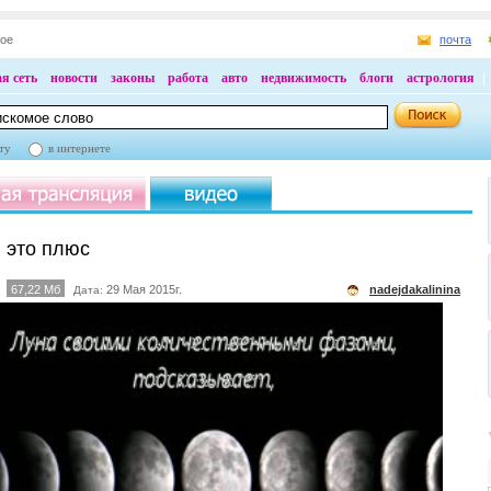
ное
почта
я сеть
новости
законы
работа
авто
недвижимость
блоги
астрология
ту
в интернете
 это плюс
67,22 Мб
29 Мая 2015г.
nadejdakalinina
Дата: