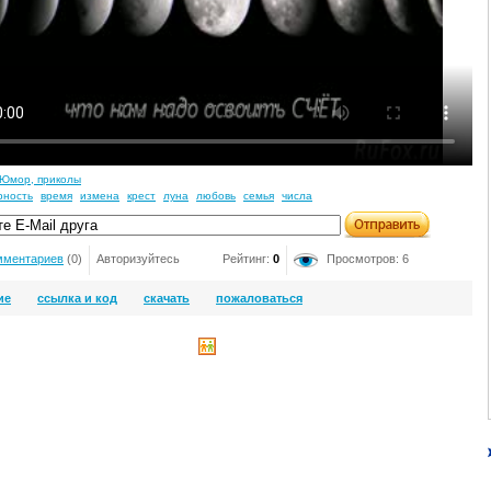
Юмор, приколы
рность
время
измена
крест
луна
любовь
семья
числа
мментариев
(0)
Авторизуйтесь
Рейтинг:
0
Просмотров: 6
ие
ссылка и код
скачать
пожаловаться