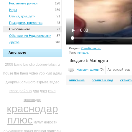
Рекламные ролики
128
Игры
159
Семья, дом, дети
91
Праздники, торжества
48
С мобильного
77
Объявления Недвижимости
37
Другое
340
Раздел:
С мобильного
Авто, мото
Теги:
приколы
2009
bang
big
clip
dobroe-taksi.ru
Комментариев
(0)
Авторизуйтесь
house
the
theor
video
vob
xvid
адам
описание
ссылка и код
скачат
джарим
большого
взрыва
видео
глава района
для
дрег
клип
краснодар
краснодар
плюс
мульт
новости
обучающее
побег
прикол
приколы