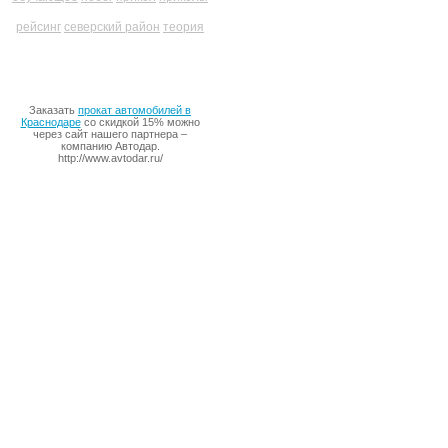
рейсинг
северский район
теория
Заказать
прокат автомобилей в
Краснодаре
со скидкой 15% можно
через сайт нашего партнера –
компанию Автодар.
http://www.avtodar.ru/