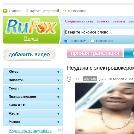
главная
сделать стартовой
в избранное
Социальная сеть
новости
законы
ра
Видео
по проекту
в интернете
Неудача с электрошокеро
Юмор
1:17
4,48 Мб
10 Апреля 2015г.
Дата:
Новости
Спорт
Познавательное
Кино и ТВ
Жесть
Разное
Видеооткрытки, видеоблоги
47