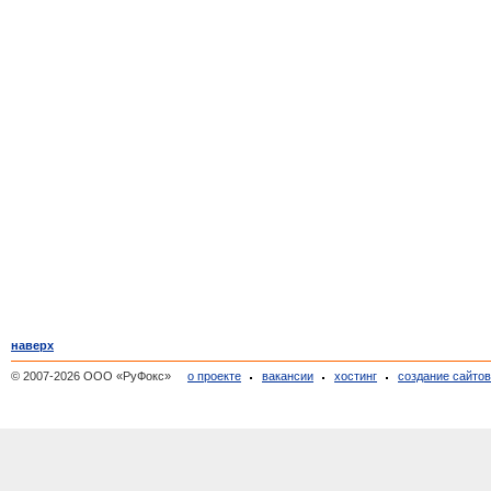
наверх
© 2007-2026 ООО «РуФокс»
о проекте
вакансии
хостинг
создание сайто