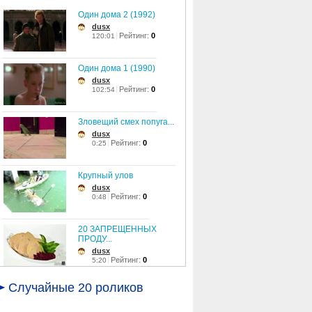
Один дома 2 (1992)
dusx
Рейтинг:
0
120:01
Один дома 1 (1990)
dusx
Рейтинг:
0
102:54
Зловещий смех попуга...
dusx
Рейтинг:
0
0:25
Крупный улов
dusx
Рейтинг:
0
0:48
20 ЗАПРЕЩЕННЫХ
ПРОДУ...
dusx
Рейтинг:
0
5:20
Маленький скалолаз
Случайные 20 роликов
dusx
Рейтинг:
0
1:53