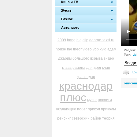
Кино и ТВ
Жесть
Разное
Авто, мото
2009
bang
big
clip
dobroe-taksi.ru
house
the
theor
video
vob
xvid
адам
Раздел:
Теги:
vi
джарим
большого
взрыва
видео
глава района
для
дрег
клип
Ко
краснодар
краснодар
описан
плюс
мульт
новости
обучающее
побег
прикол
приколы
рейсинг
северский район
теория