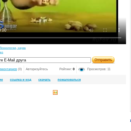
Технологии, наука
deo
мментариев
(0)
Авторизуйтесь
Рейтинг:
0
Просмотров: 11
ие
ссылка и код
скачать
пожаловаться