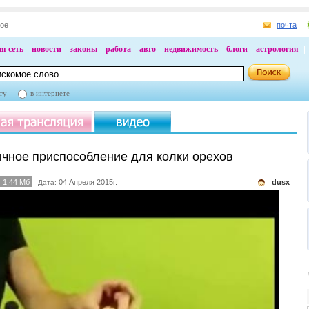
ное
почта
я сеть
новости
законы
работа
авто
недвижимость
блоги
астрология
ту
в интернете
чное приспособление для колки орехов
1,44 Мб
04 Апреля 2015г.
dusx
Дата: