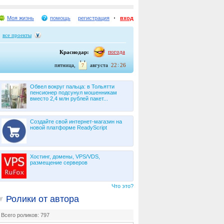
Моя жизнь
помощь
регистрация
вход
все проекты
погода
Краснодар:
пятница,
августа
22
26
7
Обвел вокруг пальца: в Тольятти
пенсионер подсунул мошенникам
вместо 2,4 млн рублей пакет...
Создайте свой интернет-магазин на
новой платформе ReadyScript
Хостинг, домены, VPS/VDS,
размещение серверов
Что это?
Ролики от автора
Всего роликов: 797