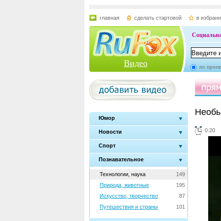
главная
сделать стартовой
в избран
Социальна
Видео
по проек
Необы
Юмор
0:20
Новости
Спорт
Познавательное
Технологии, наука
149
Природа, животные
195
Искусство, творчество
87
Путешествия и страны
101