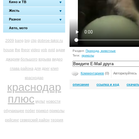
Кино и ТВ
Жесть
Разное
Авто, мото
2009
bang
big
clip
dobroe-taksi.ru
house
the
theor
video
vob
xvid
адам
Раздел:
Природа, животные
Теги:
приколы
джарим
большого
взрыва
видео
глава района
для
дрег
клип
Комментариев
(0)
Авторизуйтесь
краснодар
краснодар
описание
ссылка и код
скачат
плюс
мульт
новости
обучающее
побег
прикол
приколы
рейсинг
северский район
теория