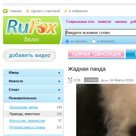
главная
сделать стартовой
в избранное
Социальная сеть
новости
законы
ра
Видео
по проекту
в интернете
Жадная панда
Юмор
0:36
2,33 Мб
04 Марта 2015г.
Дата:
Новости
Спорт
Познавательное
Технологии, наука
149
Природа, животные
195
Искусство, творчество
87
Путешествия и страны
101