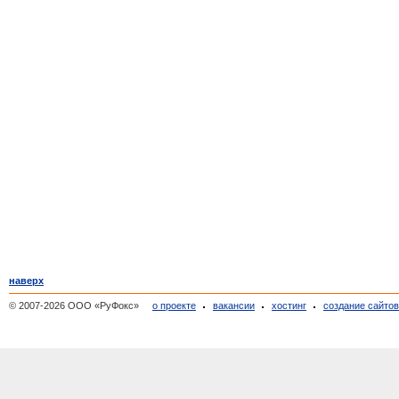
наверх
© 2007-2026 ООО «РуФокс»
о проекте
вакансии
хостинг
создание сайто