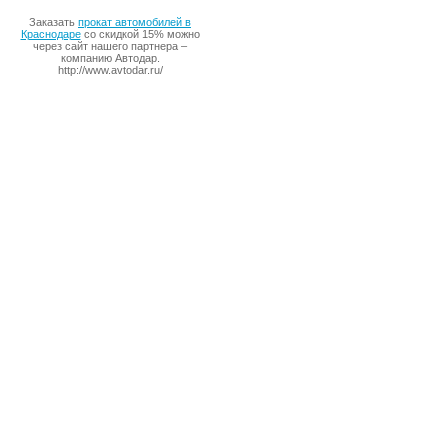
Заказать
прокат автомобилей в
Краснодаре
со скидкой 15% можно
через сайт нашего партнера –
компанию Автодар.
http://www.avtodar.ru/