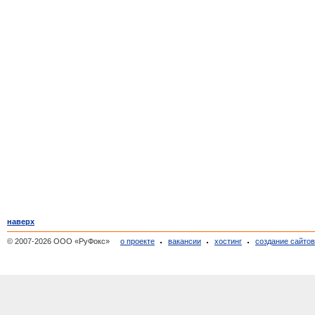
наверх
© 2007-2026 ООО «РуФокс»
о проекте
вакансии
хостинг
создание сайто