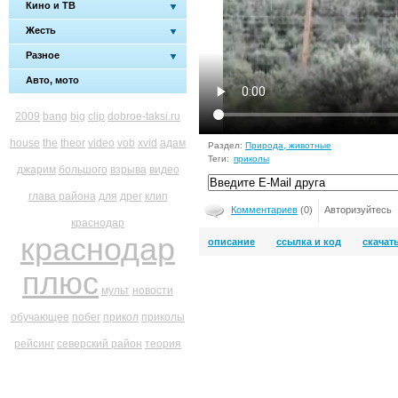
Кино и ТВ
Жесть
Разное
Авто, мото
2009
bang
big
clip
dobroe-taksi.ru
house
the
theor
video
vob
xvid
адам
Раздел:
Природа, животные
Теги:
приколы
джарим
большого
взрыва
видео
глава района
для
дрег
клип
Комментариев
(0)
Авторизуйтесь
краснодар
краснодар
описание
ссылка и код
скачат
плюс
мульт
новости
обучающее
побег
прикол
приколы
рейсинг
северский район
теория