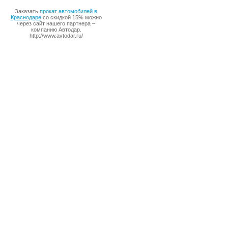
Заказать
прокат автомобилей в
Краснодаре
со скидкой 15% можно
через сайт нашего партнера –
компанию Автодар.
http://www.avtodar.ru/