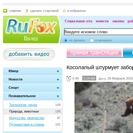
главная
сделать стартовой
в избранное
Социальная сеть
новости
законы
ра
Видео
по проекту
в интернете
Косолапый штурмует забо
Юмор
0:49
3,24 Мб
26 Февраля 2015
Дата:
Новости
Спорт
Познавательное
Технологии, наука
149
Природа, животные
195
Искусство, творчество
87
Путешествия и страны
101