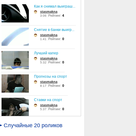
Как я снимал выиграш...
stasmakna
Рейтинг:
4
3:06
Снятие в банки выигр...
stasmakna
Рейтинг:
0
1:41
Лучший капер
stasmakna
Рейтинг:
0
5:32
Прогнозы на спорт
stasmakna
Рейтинг:
0
8:17
Ставки на спорт
stasmakna
Рейтинг:
0
5:37
Бесплатные прогнозы
Случайные 20 роликов
stasmakna
Рейтинг:
0
0:39