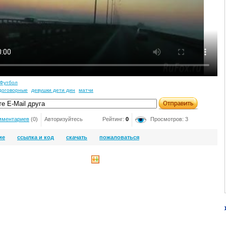
Футбол
договорные
девушки дети дин
матчи
мментариев
(0)
Авторизуйтесь
Рейтинг:
0
Просмотров: 3
ие
ссылка и код
скачать
пожаловаться