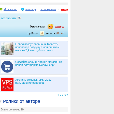
Моя жизнь
помощь
регистрация
вход
все проекты
погода
Краснодар:
:
суббота,
августа
06
45
8
Обвел вокруг пальца: в Тольятти
пенсионер подсунул мошенникам
вместо 2,4 млн рублей пакет...
Создайте свой интернет-магазин на
новой платформе ReadyScript
Хостинг, домены, VPS/VDS,
размещение серверов
Что это?
Ролики от автора
Всего роликов: 19