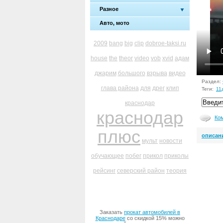
Разное
Авто, мото
2009
bang
big
clip
dobroe-taksi.ru
house
the
theor
video
vob
xvid
адам
джарим
большого
взрыва
видео
Раздел:
глава района
для
дрег
клип
Теги:
11
краснодар
краснодар
Ко
плюс
описан
мульт
новости
обучающее
побег
прикол
приколы
рейсинг
северский район
теория
Заказать
прокат автомобилей в
Краснодаре
со скидкой 15% можно