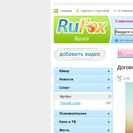
главная
сделать стартовой
в избран
Социальна
Видео
по проек
Догов
Юмор
2:43
Новости
Спорт
Футбол
72
Прочий спорт
387
Познавательное
Кино и ТВ
Жесть