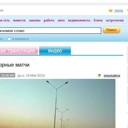
ное
почта
я сеть
новости
законы
работа
авто
недвижимость
блоги
астрология
ту
в интернете
орные матчи
10,96 Мб
19 Мая 2012г.
stasmakna
Дата: