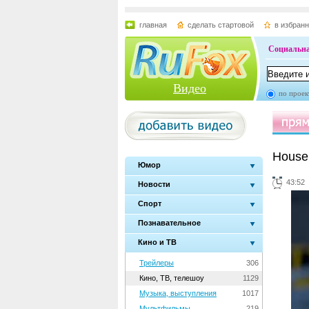
главная
сделать стартовой
в избран
Социальна
Видео
по проек
House 
Юмор
43:52
Новости
Спорт
Познавательное
Кино и ТВ
Трейлеры
306
Кино, ТВ, телешоу
1129
Музыка, выступления
1017
Мультфильмы
219