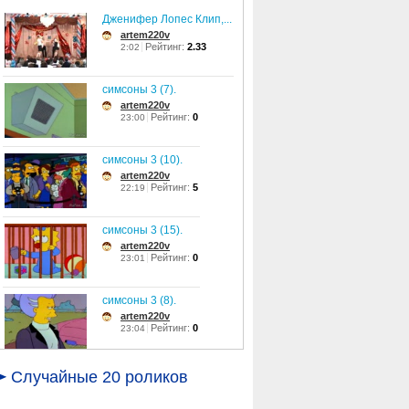
Дженифер Лопес Клип,...
artem220v
Рейтинг:
2.33
2:02
симсоны 3 (7).
artem220v
Рейтинг:
0
23:00
симсоны 3 (10).
artem220v
Рейтинг:
5
22:19
симсоны 3 (15).
artem220v
Рейтинг:
0
23:01
симсоны 3 (8).
artem220v
Рейтинг:
0
23:04
симсоны 3 (11).
Случайные 20 роликов
artem220v
Рейтинг:
0
23:00