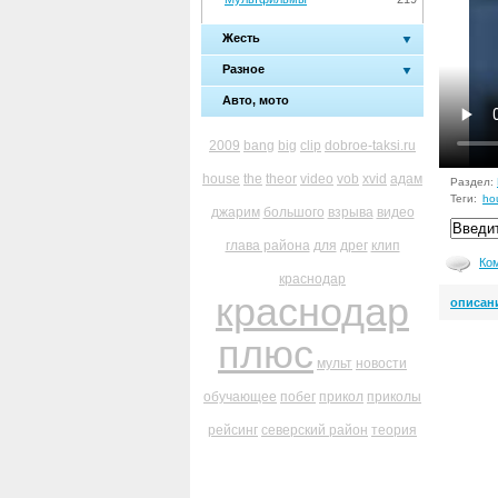
Жесть
Разное
Авто, мото
2009
bang
big
clip
dobroe-taksi.ru
house
the
theor
video
vob
xvid
адам
Раздел:
Теги:
ho
джарим
большого
взрыва
видео
глава района
для
дрег
клип
Ко
краснодар
краснодар
описан
плюс
мульт
новости
обучающее
побег
прикол
приколы
рейсинг
северский район
теория