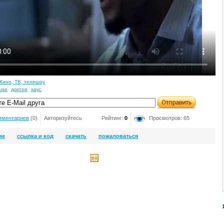
Кино, ТВ, телешоу
use
доктор
хаус
мментариев
(0)
Авторизуйтесь
Рейтинг:
0
Просмотров: 65
ие
ссылка и код
скачать
пожаловаться