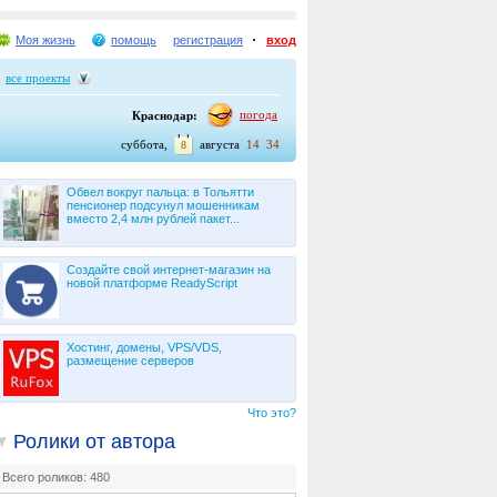
Моя жизнь
помощь
регистрация
вход
все проекты
погода
Краснодар:
суббота,
августа
14
34
8
Обвел вокруг пальца: в Тольятти
пенсионер подсунул мошенникам
вместо 2,4 млн рублей пакет...
Создайте свой интернет-магазин на
новой платформе ReadyScript
Хостинг, домены, VPS/VDS,
размещение серверов
Что это?
Ролики от автора
Всего роликов: 480