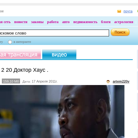
ное
почта
я сеть
новости
законы
работа
авто
недвижимость
блоги
астрология
ту
в интернете
2 20 Доктор Хаус .
159,10 Мб
17 Апреля 2011г.
artem220v
Дата: