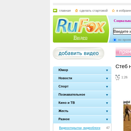
главная
сделать стартовой
в избран
Социальна
Видео
по проек
Стеб 
Юмор
1:26
Новости
Спорт
Познавательное
Кино и ТВ
Жесть
Разное
Видеооткрытки, видеоблоги
47