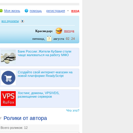
Моя жизнь
помощь
регистрация
вход
все проекты
погода
Краснодар:
пятница,
августа
02
24
7
Банк России: Жители Кубани стали
чаще жаловаться на работу МФО
Создайте свой интернет-магазин на
новой платформе ReadyScript
Хостинг, домены, VPS/VDS,
размещение серверов
Что это?
Ролики от автора
Всего роликов: 12