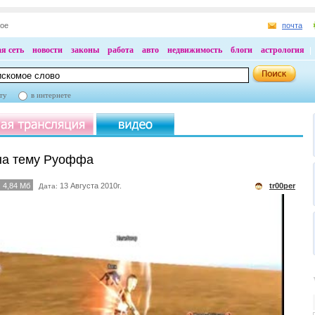
ное
почта
я сеть
новости
законы
работа
авто
недвижимость
блоги
астрология
ту
в интернете
на тему Руоффа
4,84 Мб
13 Августа 2010г.
tr00per
Дата: