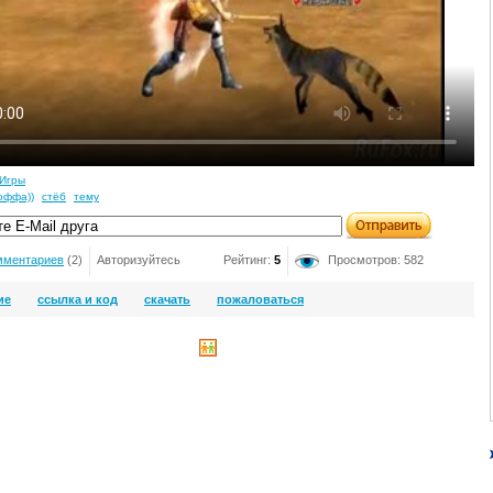
Игры
оффа))
стёб
тему
мментариев
(2)
Авторизуйтесь
Рейтинг:
5
Просмотров: 582
ие
ссылка и код
скачать
пожаловаться