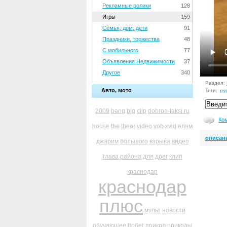
Рекламные ролики
128
Игры
159
Семья, дом, дети
91
Праздники, торжества
48
С мобильного
77
Объявления Недвижимости
37
Другое
340
Раздел:
Авто, мото
Теги:
ру
2009
bang
big
clip
dobroe-taksi.ru
Ко
house
the
theor
video
vob
xvid
адам
описан
джарим
большого
взрыва
видео
глава района
для
дрег
клип
краснодар
краснодар
плюс
мульт
новости
обучающее
побег
прикол
приколы