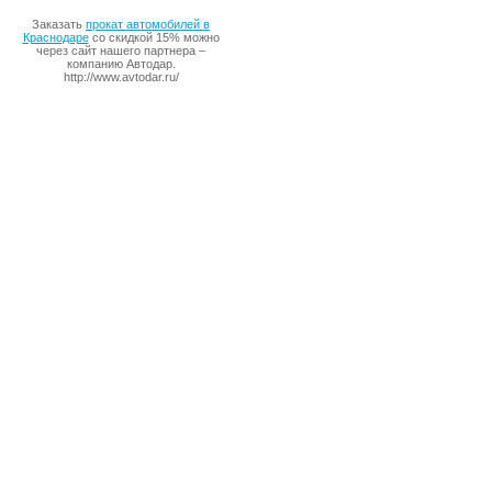
Заказать
прокат автомобилей в
Краснодаре
со скидкой 15% можно
через сайт нашего партнера –
компанию Автодар.
http://www.avtodar.ru/