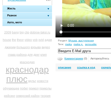
Жесть
Разное
Авто, мото
2009
bang
big
clip
dobroe-taksi.ru
house
the
theor
video
vob
xvid
адам
Раздел:
Музыка, выступления
Теги:
maika
maika p.
sensualite
джарим
большого
взрыва
видео
глава района
для
дрег
клип
Комментариев
(0)
Авторизуйтесь
краснодар
краснодар
описание
ссылка и код
скачат
плюс
мульт
новости
обучающее
побег
прикол
приколы
рейсинг
северский район
теория