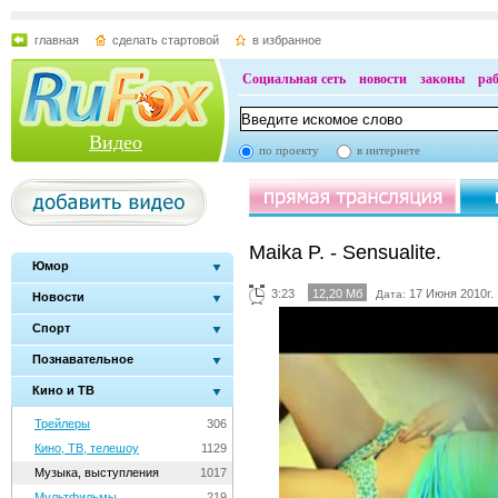
главная
сделать стартовой
в избранное
Социальная сеть
новости
законы
ра
Видео
по проекту
в интернете
Maika P. - Sensualite.
Юмор
3:23
12,20 Мб
17 Июня 2010г.
Дата:
Новости
Спорт
Познавательное
Кино и ТВ
Трейлеры
306
Кино, ТВ, телешоу
1129
Музыка, выступления
1017
Мультфильмы
219