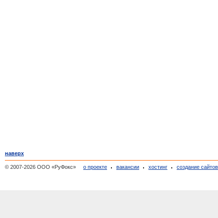
наверх
© 2007-2026 ООО «РуФокс»
о проекте
вакансии
хостинг
создание сайто